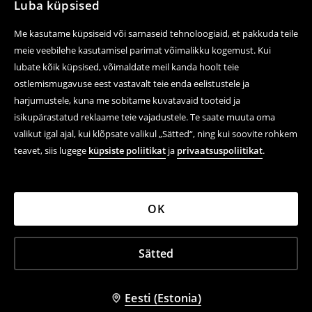
Luba küpsised
Me kasutame küpsiseid või sarnaseid tehnoloogiaid, et pakkuda teile
meie veebilehe kasutamisel parimat võimalikku kogemust. Kui
lubate kõik küpsised, võimaldate meil kanda hoolt teie
ostlemismugavuse eest vastavalt teie enda eelistustele ja
harjumustele, kuna me sobitame kuvatavaid tooteid ja
isikupärastatud reklaame teie vajadustele. Te saate muuta oma
valikut igal ajal, kui klõpsate valikul „Sätted“, ning kui soovite rohkem
teavet, siis lugege
küpsiste poliitikat
ja
privaatsuspoliitikat
.
OK
Sätted
Eesti (Estonia)