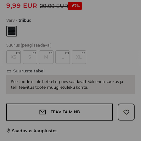
9,99
EUR
29,99
EUR
-67%
Värv
-
triibud
Suurus
(peagi saadaval)
XS
S
M
L
XL
Suuruste tabel
See toode ei ole hetkel e-poes saadaval. Vali enda suurus ja
telli teavitus toote müügiletuleku kohta.
TEAVITA MIND
Saadavus kauplustes