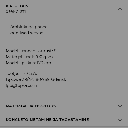
KIRJELDUS
099KG-ST1
tõmblukuga pannal
soonilised servad
Modell kannab suurust: S
Materjali kaal: 300 gsm
Modelli pikkus: 170 cm
Tootja
:
LPP S.A.
Łąkowa 39/44, 80-769 Gdańsk
lpp@lppsa.com
MATERJAL JA HOOLDUS
KOHALETOIMETAMINE JA TAGASTAMINE
60% PUUVILL, 40% POLÜESTER