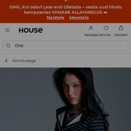
OMG, kui odav! Lase end üllatada – vaata uusi hindu
kampaanias VIIMANE ALLAHINDLUS ➡️
Naistele
Meestele
Lemmikud
Kasutaja
Ostukorv
Otsi
Kinnitusega