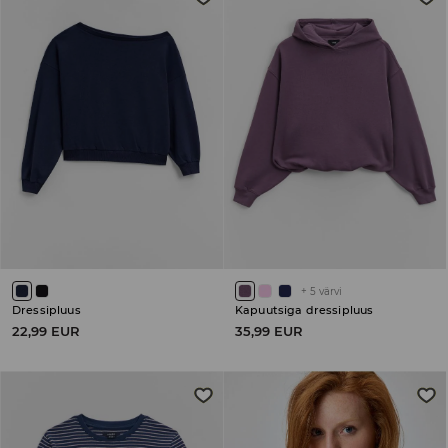
+
5
värvi
Dressipluus
Kapuutsiga dressipluus
22,99 EUR
35,99 EUR