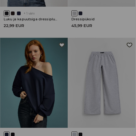
+
1
värv
Luku ja kapuutsiga dressipluus
Dressipüksid
22,99 EUR
45,99 EUR