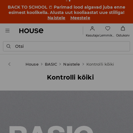
OMG, kui odav! Lase end üllatada – vaata uusi hindu
kampaanias VIIMANE ALLAHINDLUS ➡️
Naistele
Meestele
Lemmikud
Kasutaja
Ostukorv
Otsi
House
BASIC
Naistele
Kontrolli kõiki
Kontrolli kõiki