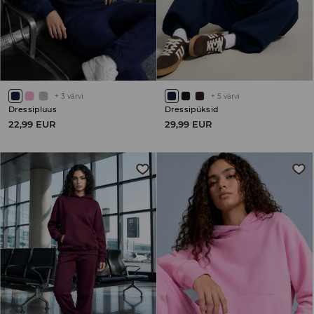
+
3
värvi
+
5
värvi
Dressipluus
Dressipüksid
22,99 EUR
29,99 EUR