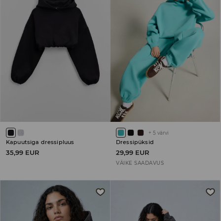
+
5
värvi
Kapuutsiga dressipluus
Dressipüksid
35,99 EUR
29,99 EUR
VÄIKE SAADAVUS