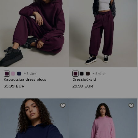
+
5
värvi
+
5
värvi
Kapuutsiga dressipluus
Dressipüksid
35,99 EUR
29,99 EUR