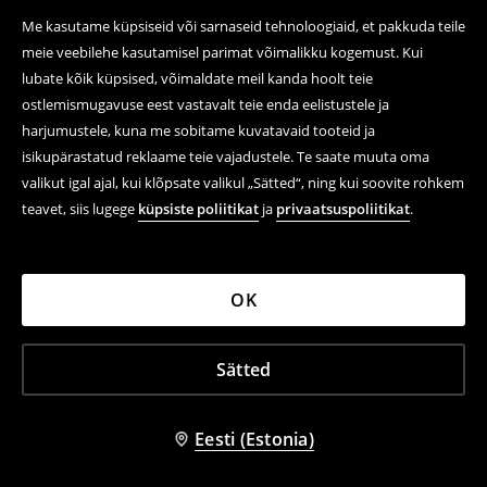
Me kasutame küpsiseid või sarnaseid tehnoloogiaid, et pakkuda teile
meie veebilehe kasutamisel parimat võimalikku kogemust. Kui
lubate kõik küpsised, võimaldate meil kanda hoolt teie
ostlemismugavuse eest vastavalt teie enda eelistustele ja
harjumustele, kuna me sobitame kuvatavaid tooteid ja
isikupärastatud reklaame teie vajadustele. Te saate muuta oma
valikut igal ajal, kui klõpsate valikul „Sätted“, ning kui soovite rohkem
teavet, siis lugege
küpsiste poliitikat
ja
privaatsuspoliitikat
.
+
5
värvi
+
5
värvi
Dressipüksid
Kapuutsiga dressipluus
29,99 EUR
35,99 EUR
OK
Sätted
Eesti (Estonia)