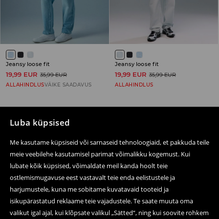
Jeansy loose fit
Jeansy loose fit
19,99 EUR
19,99 EUR
35,99 EUR
35,99 EUR
ALLAHINDLUS
VÄIKE SAADAVUS
ALLAHINDLUS
Luba küpsised
Järgne meile
Me kasutame küpsiseid või sarnaseid tehnoloogiaid, et pakkuda teile
meie veebilehe kasutamisel parimat võimalikku kogemust. Kui
lubate kõik küpsised, võimaldate meil kanda hoolt teie
ostlemismugavuse eest vastavalt teie enda eelistustele ja
Abi ja kontakt
harjumustele, kuna me sobitame kuvatavaid tooteid ja
E-poest ostmine
isikupärastatud reklaame teie vajadustele. Te saate muuta oma
valikut igal ajal, kui klõpsate valikul „Sätted“, ning kui soovite rohkem