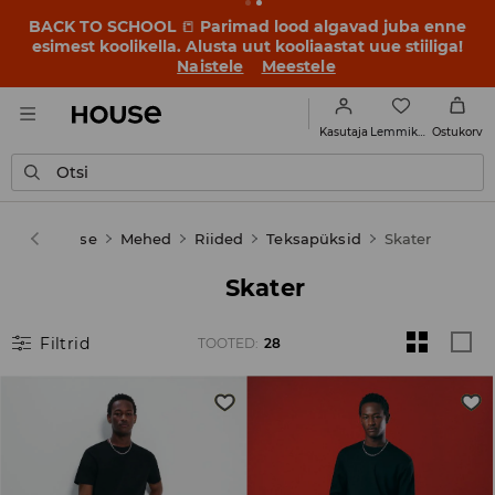
BACK TO SCHOOL
📒
Parimad lood algavad juba enne
esimest koolikella. Alusta uut kooliaastat uue stiiliga!
Naistele
Meestele
Lemmikud
Kasutaja
Ostukorv
Otsi
House
Mehed
Riided
Teksapüksid
Skater
Skater
Filtrid
TOOTED
:
28