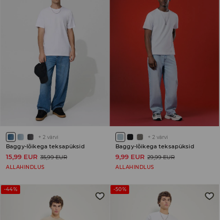
+
2
värvi
+
2
värvi
Baggy-lõikega teksapüksid
Baggy-lõikega teksapüksid
15,99 EUR
9,99 EUR
35,99 EUR
29,99 EUR
ALLAHINDLUS
ALLAHINDLUS
-44%
-50%