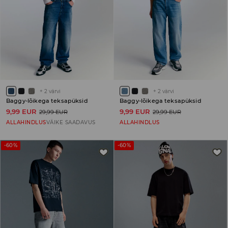
+
2
värvi
+
2
värvi
Baggy-lõikega teksapüksid
Baggy-lõikega teksapüksid
9,99 EUR
9,99 EUR
29,99 EUR
29,99 EUR
ALLAHINDLUS
VÄIKE SAADAVUS
ALLAHINDLUS
-60%
-60%