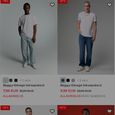
-78%
-67%
+
2
värvi
+
3
värvi
Baggy-lõikega teksapüksid
Baggy-lõikega teksapüksid
7,99 EUR
9,99 EUR
35,99 EUR
29,99 EUR
ALLAHINDLUS
ALLAHINDLUS
VÄIKE SAADAVUS
-56%
-67%