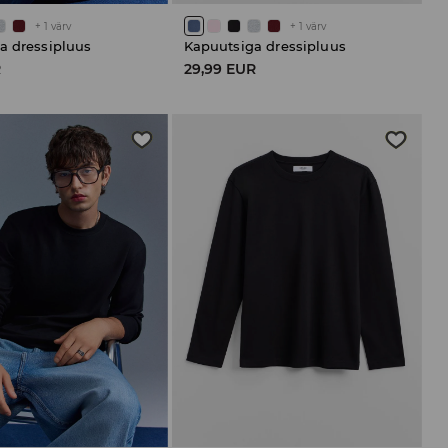
+
1
värv
+
1
värv
a dressipluus
Kapuutsiga dressipluus
R
29,99 EUR