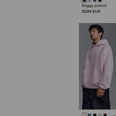
Baggy püksid
35,99 EUR
+
1
v