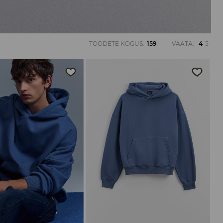
TOODETE KOGUS
:
159
VAATA
:
4
5