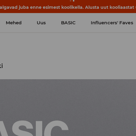
lgavad juba enne esimest koolikella. Alusta uut kooliaastat u
Mehed
Uus
BASIC
Influencers' Faves
ki