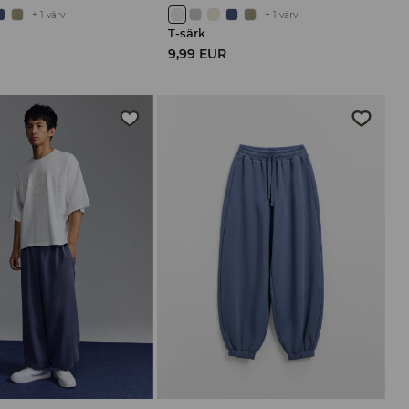
+
1
värv
+
1
värv
T-särk
9,99 EUR