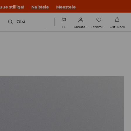
ue stiiliga!
Naistele
Meestele
Otsi
EE
Kasutaja
Lemmikud
Ostukorv