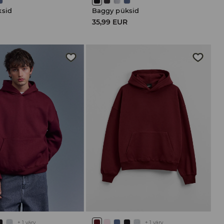
ksid
Baggy püksid
R
35,99 EUR
+
1
värv
+
1
värv