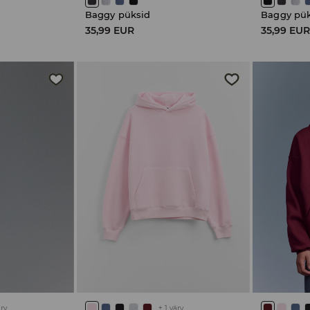
Baggy püksid
Baggy pü
35,99 EUR
35,99 EU
ärv
+
1
värv