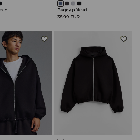
ksid
Baggy püksid
R
35,99 EUR