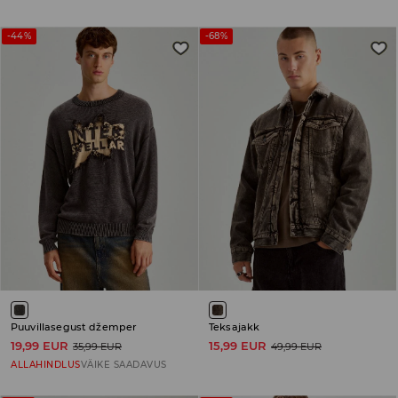
-44%
-68%
Puuvillasegust džemper
Teksajakk
19,99 EUR
15,99 EUR
35,99 EUR
49,99 EUR
ALLAHINDLUS
VÄIKE SAADAVUS