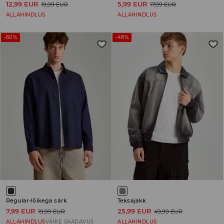
12,99 EUR
5,99 EUR
19,99 EUR
17,99 EUR
ALLAHINDLUS
ALLAHINDLUS
-60%
-48%
Regular-lõikega särk
Teksajakk
7,99 EUR
25,99 EUR
19,99 EUR
49,99 EUR
ALLAHINDLUS
VÄIKE SAADAVUS
ALLAHINDLUS