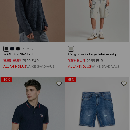
+
1
värv
MEN`S SWEATER
Cargo taskutega lühikesed püksid
9,99 EUR
7,99 EUR
29,99 EUR
29,99 EUR
ALLAHINDLUS
VÄIKE SAADAVUS
ALLAHINDLUS
VÄIKE SAADAVUS
-80%
-65%