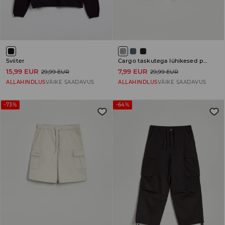
Sviiter
Cargo taskutega lühikesed püksid
15,99 EUR
7,99 EUR
29,99 EUR
29,99 EUR
ALLAHINDLUS
VÄIKE SAADAVUS
ALLAHINDLUS
VÄIKE SAADAVUS
-73%
-64%