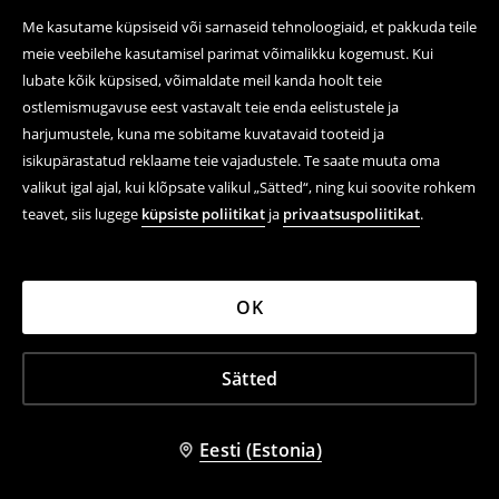
-57%
-57%
Me kasutame küpsiseid või sarnaseid tehnoloogiaid, et pakkuda teile
meie veebilehe kasutamisel parimat võimalikku kogemust. Kui
lubate kõik küpsised, võimaldate meil kanda hoolt teie
ostlemismugavuse eest vastavalt teie enda eelistustele ja
harjumustele, kuna me sobitame kuvatavaid tooteid ja
isikupärastatud reklaame teie vajadustele. Te saate muuta oma
valikut igal ajal, kui klõpsate valikul „Sätted“, ning kui soovite rohkem
teavet, siis lugege
küpsiste poliitikat
ja
privaatsuspoliitikat
.
OK
+
1
värv
Sätted
Puuvillane särk
Carrot-stiilis teksad
9,99 EUR
12,99 EUR
22,99 EUR
29,99 EUR
ALLAHINDLUS
ALLAHINDLUS
VÄIKE SAADAVUS
Eesti (Estonia)
-57%
-56%