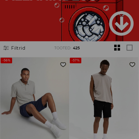
Filtrid
TOOTED
:
425
-56%
-57%