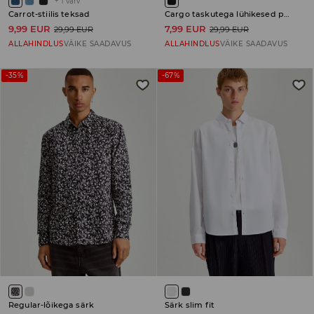
+
1
värv
Carrot-stiilis teksad
Cargo taskutega lühikesed püksid
9,99 EUR
7,99 EUR
29,99 EUR
29,99 EUR
ALLAHINDLUS
VÄIKE SAADAVUS
ALLAHINDLUS
VÄIKE SAADAVUS
-35%
-67%
Regular-lõikega särk
Särk slim fit