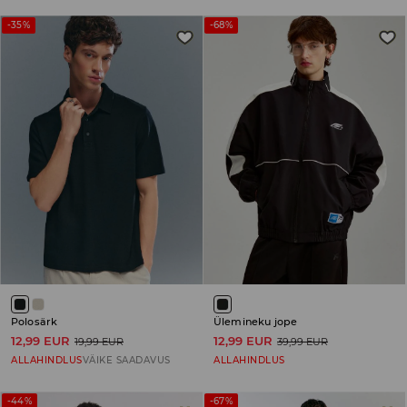
-35%
-68%
Polosärk
Ülemineku jope
12,99 EUR
12,99 EUR
19,99 EUR
39,99 EUR
ALLAHINDLUS
VÄIKE SAADAVUS
ALLAHINDLUS
-44%
-67%