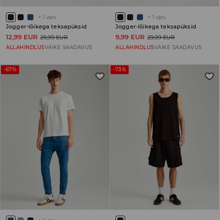
+
1
värv
+
1
värv
Jogger-lõikega teksapüksid
Jogger-lõikega teksapüksid
12,99 EUR
9,99 EUR
29,99 EUR
29,99 EUR
ALLAHINDLUS
VÄIKE SAADAVUS
ALLAHINDLUS
VÄIKE SAADAVUS
-67%
-73%