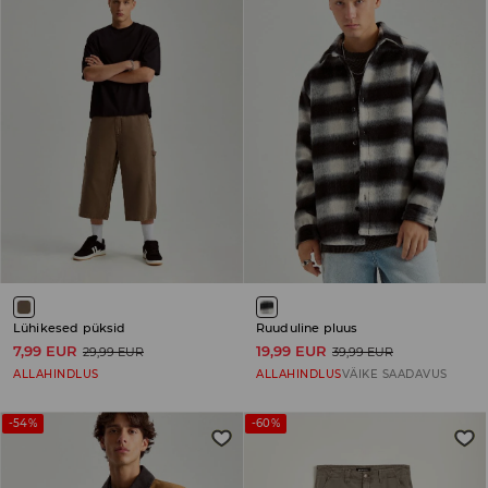
Lühikesed püksid
Ruuduline pluus
7,99 EUR
19,99 EUR
29,99 EUR
39,99 EUR
ALLAHINDLUS
ALLAHINDLUS
VÄIKE SAADAVUS
-54%
-60%