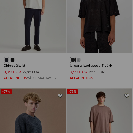
Chinopüksid
Ümara kaelusega T-särk
9,99 EUR
3,99 EUR
22,99 EUR
17,99 EUR
ALLAHINDLUS
VÄIKE SAADAVUS
ALLAHINDLUS
-67%
-73%