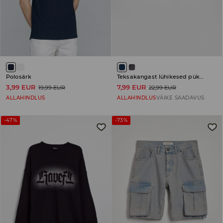
Polosärk
Teksakangast lühikesed püksid
3,99 EUR
7,99 EUR
19,99 EUR
22,99 EUR
ALLAHINDLUS
ALLAHINDLUS
VÄIKE SAADAVUS
-47%
-73%