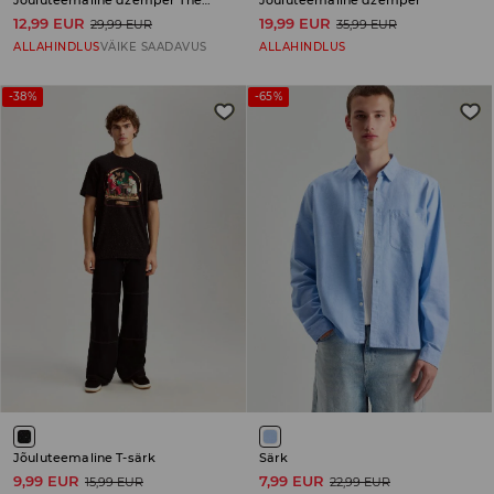
Jõuluteemaline džemper The Grinch
Jõuluteemaline džemper
12,99 EUR
19,99 EUR
29,99 EUR
35,99 EUR
ALLAHINDLUS
VÄIKE SAADAVUS
ALLAHINDLUS
-38%
-65%
Jõuluteemaline T-särk
Särk
9,99 EUR
7,99 EUR
15,99 EUR
22,99 EUR