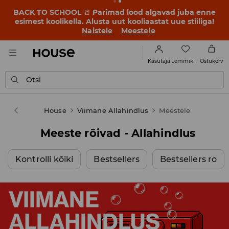
BACK TO SCHOOL
📒
Parimad lood algavad juba enne
esimest koolikella. Alusta uut kooliaastat uue stiiliga!
Naistele
Meestele
Lemmikud
Kasutaja
Ostukorv
Otsi
House
Viimane Allahindlus
Meestele
Meeste rõivad - Allahindlus
Kontrolli kõiki
Bestsellers
Bestsellers ro