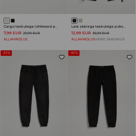
Cargo taskutega lühikesed püksid
Laia säärega taskutega püksid
7,99 EUR
12,99 EUR
29,99 EUR
35,99 EUR
ALLAHINDLUS
ALLAHINDLUS
VÄIKE SAADAVUS
-57%
-67%