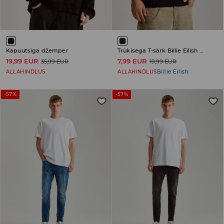
Kapuutsiga džemper
Trükisega T-särk Billie Eilish Hit Me Hard and Soft
19,99 EUR
7,99 EUR
35,99 EUR
19,99 EUR
ALLAHINDLUS
ALLAHINDLUS
Billie Eilish
-57%
-57%