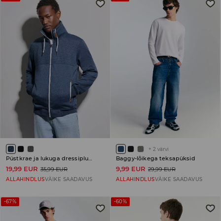
+
2
värvi
Püstkrae ja lukuga dressipluus
Baggy-lõikega teksapüksid
19,99 EUR
9,99 EUR
35,99 EUR
29,99 EUR
ALLAHINDLUS
VÄIKE SAADAVUS
ALLAHINDLUS
VÄIKE SAADAVUS
-67%
-60%