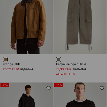
Kraega jakk
Cargo-lõikega püksid
25,99 EUR
15,99 EUR
55,99 EUR
39,99 EUR
ALLAHINDLUS
-57%
-44%