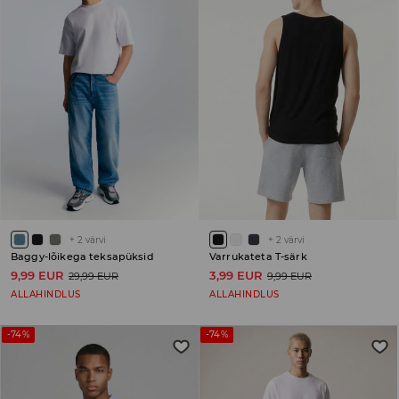
+
2
värvi
+
2
värvi
Baggy-lõikega teksapüksid
Varrukateta T-särk
9,99 EUR
3,99 EUR
29,99 EUR
9,99 EUR
ALLAHINDLUS
ALLAHINDLUS
-74%
-74%