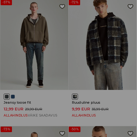
-57%
-72%
Jeansy loose fit
Ruuduline pluus
12,99 EUR
9,99 EUR
29,99 EUR
35,99 EUR
ALLAHINDLUS
VÄIKE SAADAVUS
ALLAHINDLUS
-73%
-50%