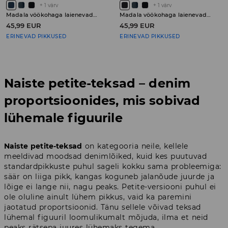
+
1
värv
+
1
värv
Madala vöökohaga laienevad teksad PETITE
Madala vöökohaga laienevad teksad PETITE
45,99 EUR
45,99 EUR
ERINEVAD PIKKUSED
ERINEVAD PIKKUSED
Naiste petite-teksad – denim
proportsioonides, mis sobivad
lühemale figuurile
Naiste petite-teksad
on kategooria neile, kellele
meeldivad moodsad denimlõiked, kuid kes puutuvad
standardpikkuste puhul sageli kokku sama probleemiga:
säär on liiga pikk, kangas koguneb jalanõude juurde ja
lõige ei lange nii, nagu peaks. Petite-versiooni puhul ei
ole oluline ainult lühem pikkus, vaid ka paremini
jaotatud proportsioonid. Tänu sellele võivad teksad
lühemal figuuril loomulikumalt mõjuda, ilma et neid
peaks rätsepa juures lühemaks tegema.