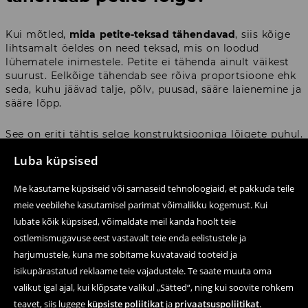
Kui mõtled,
mida petite-teksad tähendavad
, siis kõige
lihtsamalt öeldes on need teksad, mis on loodud
lühematele inimestele. Petite ei tähenda ainult väikest
suurust. Eelkõige tähendab see rõiva proportsioone ehk
seda, kuhu jäävad talje, põlv, puusad, sääre laienemine ja
sääre lõpp.
See on eriti tähtis selge konstruktsiooniga lõigete puhul.
Wide leg teksadel peaks säär olema lai, kuid mitte
Luba küpsised
figuuri koormama. Alt laienevatel ja bootcut-mudelitel
peaks laienemine algama õigest kohast. Madala värvliga
Me kasutame küpsiseid või sarnaseid tehnoloogiaid, et pakkuda teile
mudelite puhul peaks kogu look mõjuma teadliku
valikuna, mitte nagu vale pikkusega valitud püksid. Just
meie veebilehe kasutamisel parimat võimalikku kogemust. Kui
seetõttu võivad
naiste petite-teksad
olla praktiline valik,
lubate kõik küpsised, võimaldate meil kanda hoolt teie
kui klassikalised mudelid vajavad sageli kohendamist.
ostlemismugavuse eest vastavalt teie enda eelistustele ja
harjumustele, kuna me sobitame kuvatavaid tooteid ja
Hästi valitud petite-teksad aitavad vältida ka juhuslikku
isikupärastatud reklaame teie vajadustele. Te saate muuta oma
„liiga suurte pükste” efekti. Sääri ei pea üles keerama ja
valikut igal ajal, kui klõpsate valikul „Sätted“, ning kui soovite rohkem
teksade alläär sobib paremini jalanõudega. See on väike
erinevus konstruktsioonis, kuid stilistikas võib see
teavet, siis lugege
küpsiste poliitikat
ja
privaatsuspoliitikat
.