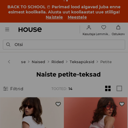
BACK TO SCHOOL
📒
Parimad lood algavad juba enne
esimest koolikella. Alusta uut kooliaastat uue stiiliga!
Naistele
Meestele
Lemmikud
Kasutaja
Ostukorv
Otsi
House
Naised
Riided
Teksapüksid
Petite
Naiste petite-teksad
Filtrid
TOOTED
:
14