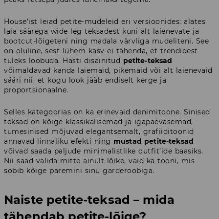
House’ist leiad petite-mudeleid eri versioonides: alates
laia säärega wide leg teksadest kuni alt laienevate ja
bootcut-lõigeteni ning madala värvliga mudeliteni. See
on oluline, sest lühem kasv ei tähenda, et trendidest
tuleks loobuda. Hästi disainitud
petite-teksad
võimaldavad kanda laiemaid, pikemaid või alt laienevaid
sääri nii, et kogu look jääb endiselt kerge ja
proportsionaalne.
Selles kategoorias on ka erinevaid denimitoone. Sinised
teksad on kõige klassikalisemad ja igapäevasemad,
tumesinised mõjuvad elegantsemalt, grafiiditoonid
annavad linnaliku efekti ning
mustad petite-teksad
võivad saada paljude minimalistlike outfit’ide baasiks.
Nii saad valida mitte ainult lõike, vaid ka tooni, mis
sobib kõige paremini sinu garderoobiga.
Naiste petite-teksad – mida
tähendab petite-lõige?