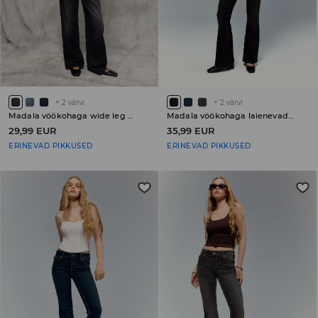
+
2
värvi
+
2
värvi
Madala vöökohaga wide leg teksapüksid PETITE
Madala vöökohaga laienevad teksad PETITE
29,99 EUR
35,99 EUR
ERINEVAD PIKKUSED
ERINEVAD PIKKUSED