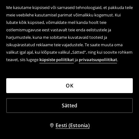
ALLAHINDLUS
VÄIKE SAADAVUS
ALLAHINDLUS
VÄIKE SAADAVUS
Me kasutame küpsiseid või sarnaseid tehnoloogiaid, et pakkuda teile
meie veebilehe kasutamisel parimat võimalikku kogemust. Kui
-57%
-57%
lubate kõik küpsised, võimaldate meil kanda hoolt teie
ostlemismugavuse eest vastavalt teie enda eelistustele ja
harjumustele, kuna me sobitame kuvatavaid tooteid ja
isikupärastatud reklaame teie vajadustele. Te saate muuta oma
valikut igal ajal, kui klõpsate valikul „Sätted“, ning kui soovite rohkem
teavet, siis lugege
küpsiste poliitikat
ja
privaatsuspoliitikat
.
OK
Sätted
Pikkade varrukatega särk
Ruuduline särk
9,99 EUR
9,99 EUR
Eesti (Estonia)
22,99 EUR
22,99 EUR
ALLAHINDLUS
VÄIKE SAADAVUS
ALLAHINDLUS
VÄIKE SAADAVUS