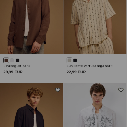
Linasegust särk
Lühikeste varrukatega särk
29,99 EUR
22,99 EUR