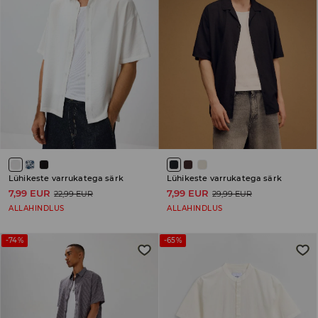
Lühikeste varrukatega särk
Lühikeste varrukatega särk
7,99 EUR
7,99 EUR
22,99 EUR
29,99 EUR
ALLAHINDLUS
ALLAHINDLUS
-74%
-65%