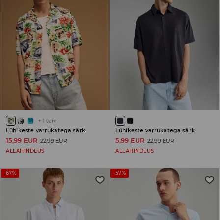
+
1
värv
Lühikeste varrukatega särk
Lühikeste varrukatega särk
15,99 EUR
5,99 EUR
22,99 EUR
22,99 EUR
ALLAHINDLUS
ALLAHINDLUS
-67%
-57%