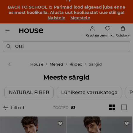
OMG, kui odav! Lase end üllatada – vaata uusi hindu
kampaanias VIIMANE ALLAHINDLUS ➡️
Naistele
Meestele
Lemmikud
Kasutaja
Ostukorv
Otsi
House
Mehed
Riided
Särgid
Meeste särgid
NATURAL FIBER
Lühikeste varrukatega
P
Filtrid
TOOTED
:
83