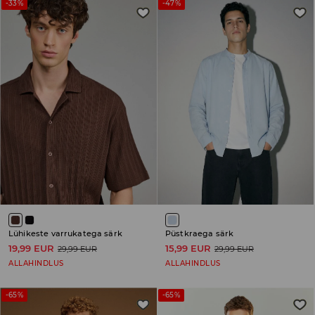
-33%
-47%
Lühikeste varrukatega särk
Püstkraega särk
19,99 EUR
15,99 EUR
29,99 EUR
29,99 EUR
ALLAHINDLUS
ALLAHINDLUS
-65%
-65%