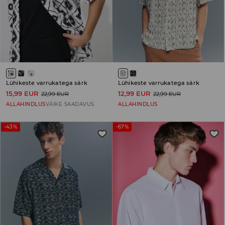
Lühikeste varrukatega särk
Lühikeste varrukatega särk
15,99 EUR
12,99 EUR
22,99 EUR
22,99 EUR
ALLAHINDLUS
VÄIKE SAADAVUS
ALLAHINDLUS
-43%
-67%