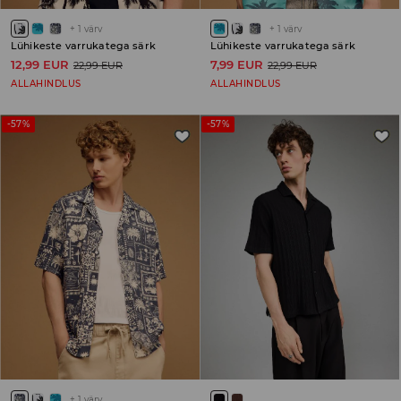
+
1
värv
+
1
värv
Lühikeste varrukatega särk
Lühikeste varrukatega särk
12,99 EUR
7,99 EUR
22,99 EUR
22,99 EUR
ALLAHINDLUS
ALLAHINDLUS
-57%
-57%
+
1
värv