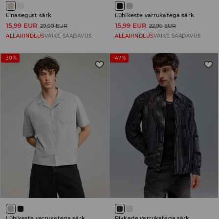
Linasegust särk
Lühikeste varrukatega särk
15,99 EUR
15,99 EUR
29,99 EUR
22,99 EUR
ALLAHINDLUS
VÄIKE SAADAVUS
ALLAHINDLUS
VÄIKE SAADAVUS
-30%
-47%
Lühikeste varrukatega särk
Pikkade varrukatega särk