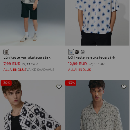
Lühikeste varrukatega särk
Lühikeste varrukatega särk
7,99 EUR
12,99 EUR
19,99 EUR
22,99 EUR
ALLAHINDLUS
VÄIKE SAADAVUS
ALLAHINDLUS
-30%
-43%