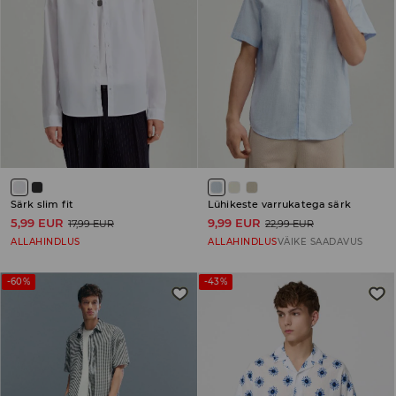
Särk slim fit
Lühikeste varrukatega särk
5,99 EUR
9,99 EUR
17,99 EUR
22,99 EUR
ALLAHINDLUS
ALLAHINDLUS
VÄIKE SAADAVUS
-60%
-43%