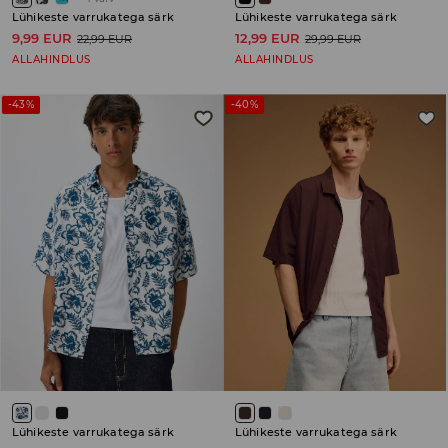
Lühikeste varrukatega särk
Lühikeste varrukatega särk
9,99 EUR
12,99 EUR
22,99 EUR
29,99 EUR
ALLAHINDLUS
ALLAHINDLUS
-43%
-40%
Lühikeste varrukatega särk
Lühikeste varrukatega särk