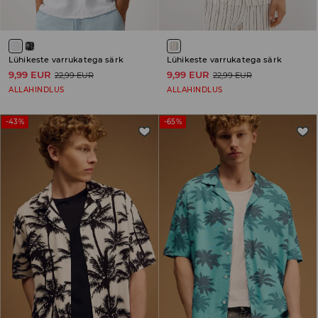
Lühikeste varrukatega särk
Lühikeste varrukatega särk
9,99 EUR
9,99 EUR
22,99 EUR
22,99 EUR
ALLAHINDLUS
ALLAHINDLUS
-43%
-65%