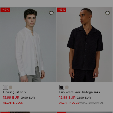
-47%
-43%
Linasegust särk
Lühikeste varrukatega särk
15,99 EUR
12,99 EUR
29,99 EUR
22,99 EUR
ALLAHINDLUS
ALLAHINDLUS
VÄIKE SAADAVUS