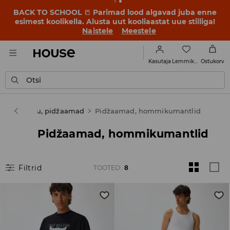
BACK TO SCHOOL
📒
Parimad lood algavad juba enne
esimest koolikella. Alusta uut kooliaastat uue stiiliga!
Naistele
Meestele
Lemmikud
Kasutaja
Ostukorv
Otsi
Aluspesu, pidžaamad
Pidžaamad, hommikumantlid
Pidžaamad, hommikumantlid
Filtrid
TOOTED
:
8