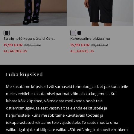
Straight-lõikega püksid Gengar
Kaheosaline pidžaama
17,99 EUR
15,99 EUR
22,99 EUR
29,99 EUR
ALLAHINDLUS
ALLAHINDLUS
Luba küpsised
Järgne meile
Me kasutame küpsiseid või sarnaseid tehnoloogiaid, et pakkuda teile
meie veebilehe kasutamisel parimat võimalikku kogemust. Kui
lubate kõik küpsised, võimaldate meil kanda hoolt teie
ostlemismugavuse eest vastavalt teie enda eelistustele ja
Abi ja kontakt
harjumustele, kuna me sobitame kuvatavaid tooteid ja
E-poest ostmine
isikupärastatud reklaame teie vajadustele. Te saate muuta oma
valikut igal ajal, kui klõpsate valikul „Sätted“, ning kui soovite rohkem
Tagastamine ja tühistamine