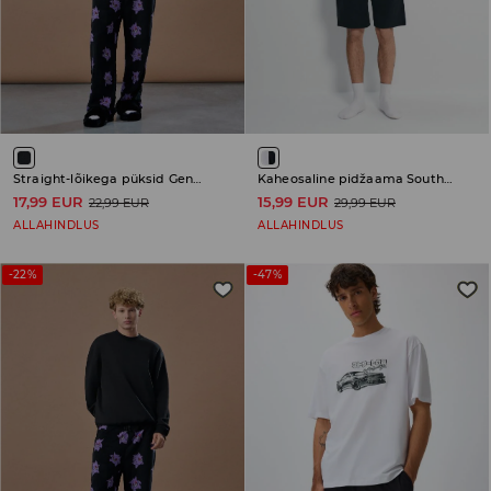
Straight-lõikega püksid Gengar
Kaheosaline pidžaama South Park
17,99 EUR
15,99 EUR
22,99 EUR
29,99 EUR
ALLAHINDLUS
ALLAHINDLUS
-22%
-47%