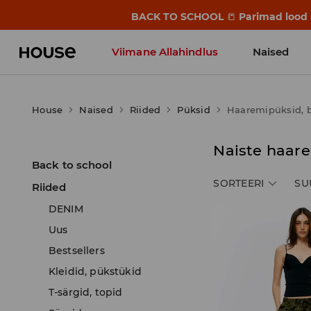
BACK TO SCHOOL
📒
Parimad lood a
Viimane Allahindlus
Naised
House
Naised
Riided
Püksid
Haaremipüksid, 
Naiste haare
Back to school
SORTEERI
SU
Riided
DENIM
Uus
Bestsellers
Kleidid, pükstükid
T-särgid, topid