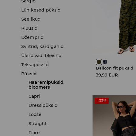
Särgid
Lühikesed püksid
Seelikud
Pluusid
Džemprid
Sviitrid, kardiganid
Ülerõivad, bleisrid
Teksapüksid
Balloon fit püksid
Püksid
39,99 EUR
Haaremipüksid,
bloomers
Capri
-33%
Dressipüksid
Loose
Straight
Flare