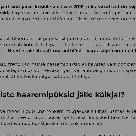
jäid sinu jaoks kuskile aastasse 2018 ja klassikalised dress
sid.
Tegemist on ühe nende lõigetega, mis on tagasi koos va
erestist inspireeritud outfit’idega. Need on mugavad, omanä
stel, bloomers-tüüpi pükstel ja balloon fit mudelitel on 
mis tõmbab kohe tähelepanu. Just seetõttu asendavad need ü
kse.
Need ei ole lihtsalt osa outfit’ist – väga sageli on ne
eiad trendikad naiste haaremipüksid erinevates versioonides 
duliste, camo- või teksakangast variantideni, mis on inspiree
malistlike kui ka julgemate outfit’idega.
iste haaremipüksid jälle kõikjal?
e mood liigub üha rohkem mugavuse suunas. Samas ei tähe
ti. Just seetõttu on haaremipükste stiilis lõiked taas tren
u huvitavamad kui klassikalised püksimudelid.