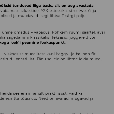
ipüksid tunduvad liiga basic, siis on aeg avastada
bamate siluettide, Y2K esteetika, streetwear’i ja
olised ja muudavad isegi lihtsa T-särgi palju
üks ühine omadus – vabadus. Rohkem ruumi säärtel, avar
ha sagedamini klassikalisi teksasid, joggereid või
ed kogu look’i peamine fookuspunkt.
– viskoosist mudelitest kuni baggy- ja balloon fit-
ritud linnastiilist. Tänu sellele on lihtne leida mudel,
nda see enam ainult praktilisust, vaid ka
dide esiritta tõusnud. Need on avarad, mugavad ja