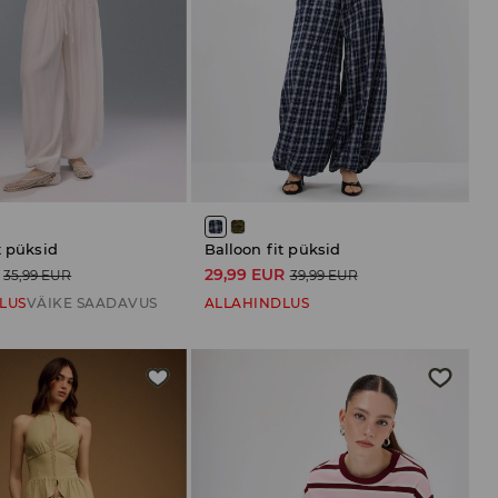
t püksid
Balloon fit püksid
29,99 EUR
35,99 EUR
39,99 EUR
LUS
VÄIKE SAADAVUS
ALLAHINDLUS