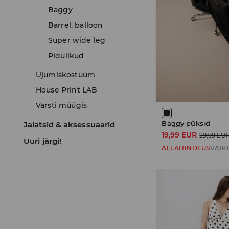
Baggy
Barrel, balloon
Super wide leg
Pidulikud
Ujumiskostüüm
House Print LAB
Varsti müügis
Baggy püksid
Jalatsid & aksessuaarid
19,99 EUR
29,99 EU
Uuri järgi!
ALLAHINDLUS
VÄIK