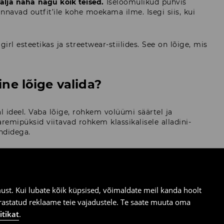
lja näha nagu kõik teised.
Iseloomulikud puhvis
nnavad outfit’ile kohe moekama ilme. Isegi siis, kui
rl esteetikas ja streetwear-stiilides. See on lõige, mis
ine lõige valida?
 ideel. Vaba lõige, rohkem volüümi säärtel ja
mipüksid viitavad rohkem klassikalisele alladini-
endidega.
ed võimaldavad luua outfit’e, mis näevad trendikad
tõttu leiavad bloomers-püksid ja moodsad
 stiili.
st. Kui lubate kõik küpsised, võimaldate meil kanda hoolt
ärastatud reklaame teie vajadustele. Te saate muuta oma
itikat
.