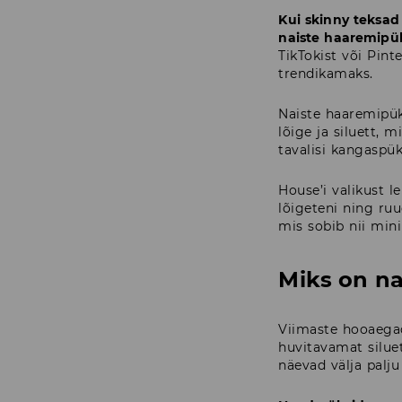
Kui skinny teksad 
naiste haaremipük
TikTokist või Pint
trendikamaks.
Naiste haaremipük
lõige ja siluett, 
tavalisi kangaspü
House’i valikust l
lõigeteni ning ruu
mis sobib nii mini
Miks on na
Viimaste hooaegad
huvitavamat siluet
näevad välja palj