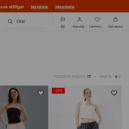
ue stiiliga!
Naistele
Meestele
Otsi
EE
Kasutaja
Lemmikud
Ostukorv
TOODETE KOGUS
:
17
VAATA
:
4
5
-25%