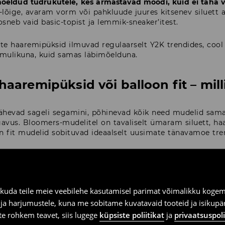
eldud tüdrukutele, kes armastavad moodi, kuid ei taha vä
t-lõige, avaram vorm või pahkluude juures kitsenev siluett a
sneb vaid basic-topist ja lemmik-sneaker’itest.
ste haaremipüksid ilmuvad regulaarselt Y2K trendides, cool gi
mulikuna, kuid samas läbimõelduna.
haaremipüksid või balloon fit – mill
ähevad sageli segamini, põhinevad kõik need mudelid samal
us. Bloomers-mudelitel on tavaliselt ümaram siluett, haare
oon fit mudelid sobituvad ideaalselt uusimate tänavamoe tr
? Sa ei pea valima mugavuse ja stiili vahel.
Kõik need lõik
samal ajal suurepäraselt igapäevaseks kandmiseks. Just see
 sagedamini tee nende naiste garderoobi, kes hindavad vaba
kuda teile meie veebilehe kasutamisel parimat võimalikku kogemu
e ja harjumustele, kuna me sobitame kuvatavaid tooteid ja isikup
nda naiste haaremipükse?
vite rohkem teavet, siis lugege
küpsiste poliitikat
ja
privaatsuspoli