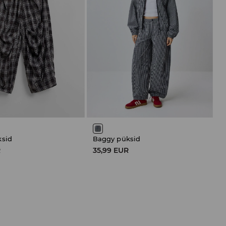
ksid
Baggy püksid
R
35,99 EUR