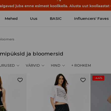
lgavad juba enne esimest koolikella. Alusta uut kooliaastat u
Mehed
Uus
BASIC
Influencers' Faves
bloomers
mipüksid ja bloomersid
URUSED
VÄRVID
HIND
+
ROHKEM
-44%