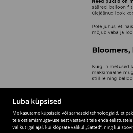
Need püksid on mõ
sääred, balloon fi
ülejäänud look koo
Pole juhus, et nai
mõjub vaba ja loo
Bloomers, 
Kuigi nimetused l
maksimaalne mugav
stiilile ning ball
Kõige parem uudis
välja ja sobivad 
Luba küpsised
haaremipüksid üha
Me kasutame küpsiseid või sarnaseid tehnoloogiaid, et pak
teie ostlemismugavuse eest vastavalt teie enda eelistustel
Kuidas ka
valikut igal ajal, kui klõpsate valikul „Sätted“, ning kui soo