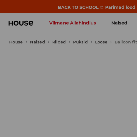
BACK TO SCHOOL
📒
Parimad lood a
Viimane Allahindlus
Naised
House
Naised
Riided
Püksid
Loose
Balloon fi