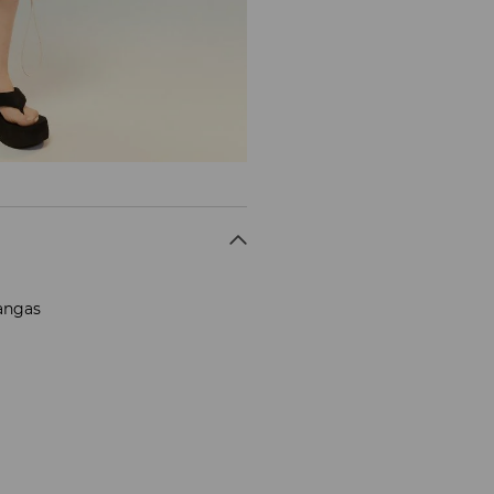
kangas