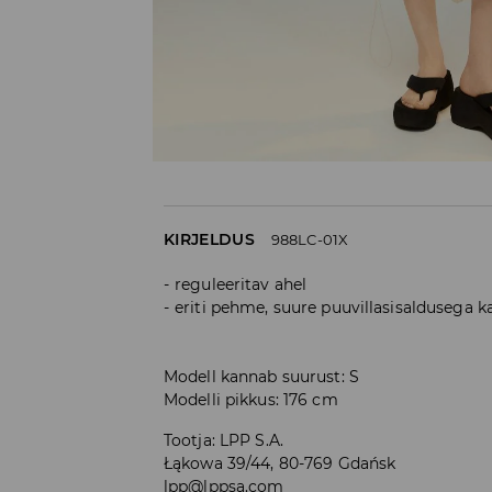
KIRJELDUS
988LC-01X
reguleeritav ahel
eriti pehme, suure puuvillasisaldusega 
Modell kannab suurust: S
Modelli pikkus: 176 cm
Tootja
:
LPP S.A.
Łąkowa 39/44, 80-769 Gdańsk
lpp@lppsa.com