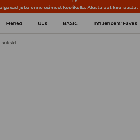
lgavad juba enne esimest koolikella. Alusta uut kooliaastat u
Mehed
Uus
BASIC
Influencers' Faves
t püksid