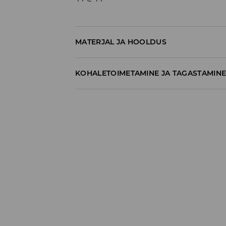
MATERJAL JA HOOLDUS
83% PUUVILL, 17% POLÜAMIID
KOHALETOIMETAMINE JA TAGASTAMIN
Tarnepoliitika
Kättesaamine poest:
tasuta saatmine
3-8 tööpäeva
Kohaletoimetamine DPD pakiautomaat
3,99€
*
3-8 tööpäeva
Kuller DPD (Internetimakse)
5,99€
*
3-8 tööpäeva
Kuller DPD (Tasumine paki kättesaamisel