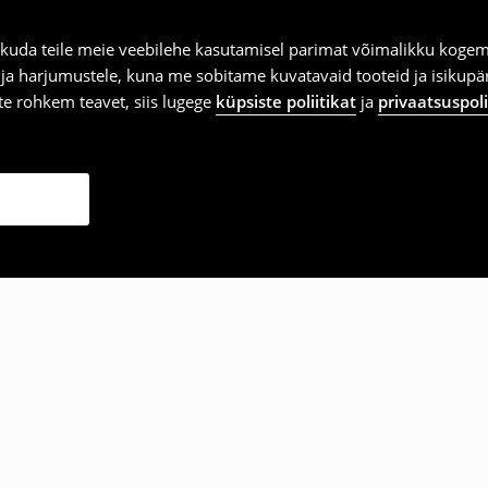
kuda teile meie veebilehe kasutamisel parimat võimalikku kogemu
e ja harjumustele, kuna me sobitame kuvatavaid tooteid ja isikup
vite rohkem teavet, siis lugege
küpsiste poliitikat
ja
privaatsuspoli