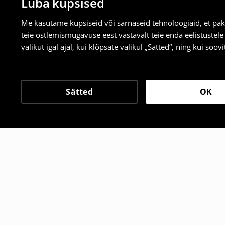
Luba küpsised
Me kasutame küpsiseid või sarnaseid tehnoloogiaid, et pak
teie ostlemismugavuse eest vastavalt teie enda eelistustel
valikut igal ajal, kui klõpsate valikul „Sätted“, ning kui soo
Sätted
OK