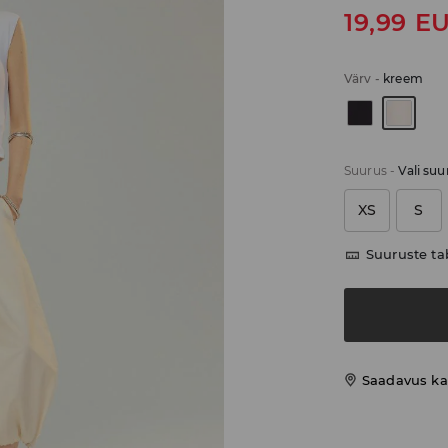
19,99
E
Värv
-
kreem
Suurus
-
Vali suu
XS
S
Suuruste ta
Saadavus ka