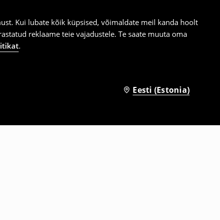
st. Kui lubate kõik küpsised, võimaldate meil kanda hoolt
ärastatud reklaame teie vajadustele. Te saate muuta oma
itikat
.
Eesti (Estonia)