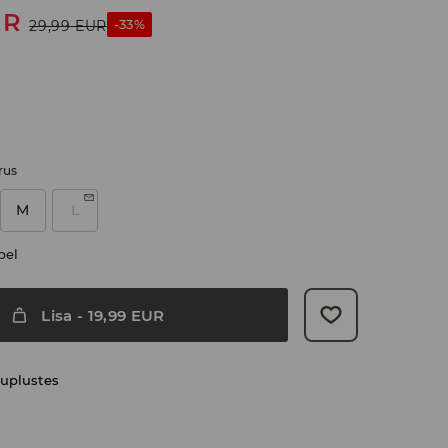
UR
-33%
29,99
EUR
rus
M
L
bel
Lisa
-
19,99
EUR
uplustes