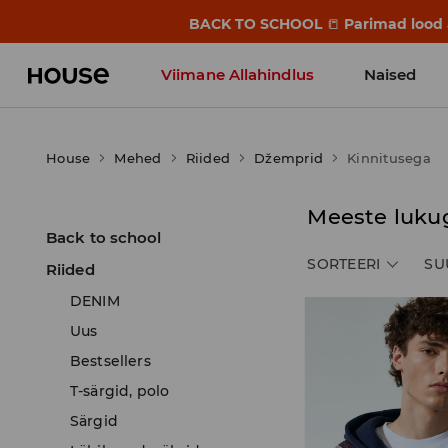
BACK TO SCHOOL
📒
Parimad lood a
Viimane Allahindlus
Naised
House
Mehed
Riided
Džemprid
Kinnitusega
Meeste lukug
Back to school
SORTEERI
SU
Riided
DENIM
Uus
Bestsellers
T-särgid, polo
Särgid