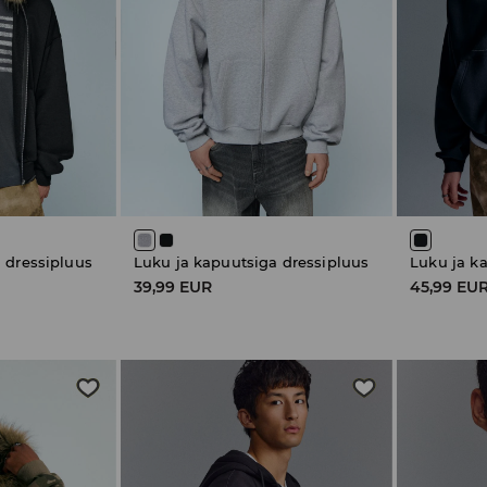
 dressipluus
Luku ja kapuutsiga dressipluus
Luku ja k
39,99 EUR
45,99 EU