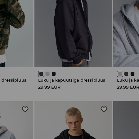
 dressipluus
Luku ja kapuutsiga dressipluus
Luku ja k
29,99 EUR
29,99 EU