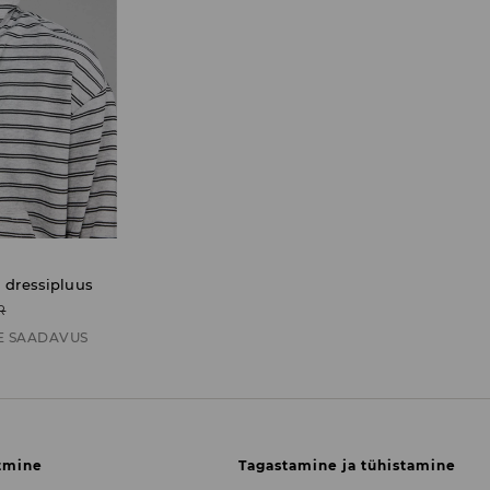
 dressipluus
R
E SAADAVUS
tmine
Tagastamine ja tühistamine