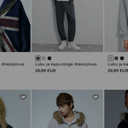
 dressipluus
Luku ja kapuutsiga dressipluus
Luku ja k
29,99 EUR
29,99 EU