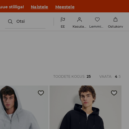
ue stiiliga!
Naistele
Meestele
Otsi
EE
Kasutaja
Lemmikud
Ostukorv
TOODETE KOGUS
:
25
VAATA
:
4
5