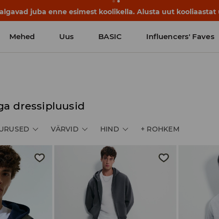
lgavad juba enne esimest koolikella. Alusta uut kooliaastat u
Mehed
Uus
BASIC
Influencers' Faves
a dressipluusid
URUSED
VÄRVID
HIND
+
ROHKEM