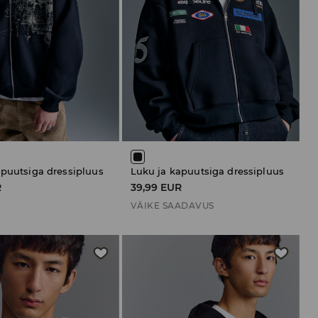
apuutsiga dressipluus
Luku ja kapuutsiga dressipluus
R
39,99 EUR
VÄIKE SAADAVUS