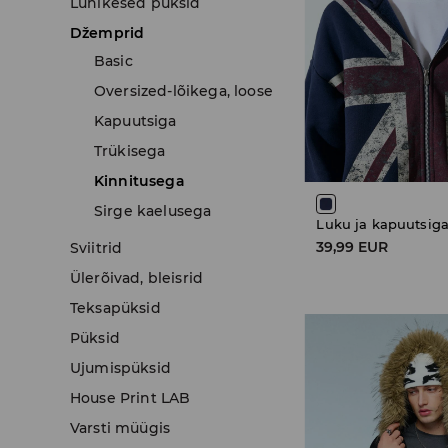
Lühikesed püksid
Džemprid
Basic
Oversized-lõikega, loose
Kapuutsiga
Trükisega
Kinnitusega
Sirge kaelusega
Luku ja kapuutsiga
39,99 EUR
Sviitrid
Ülerõivad, bleisrid
Teksapüksid
Püksid
Ujumispüksid
House Print LAB
Varsti müügis