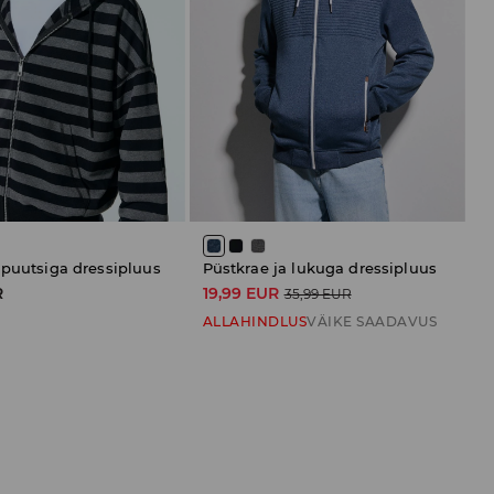
apuutsiga dressipluus
Püstkrae ja lukuga dressipluus
R
19,99 EUR
35,99 EUR
ALLAHINDLUS
VÄIKE SAADAVUS