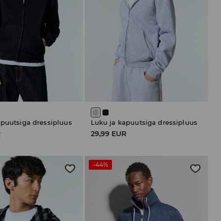
apuutsiga dressipluus
Luku ja kapuutsiga dressipluus
R
29,99 EUR
-44%