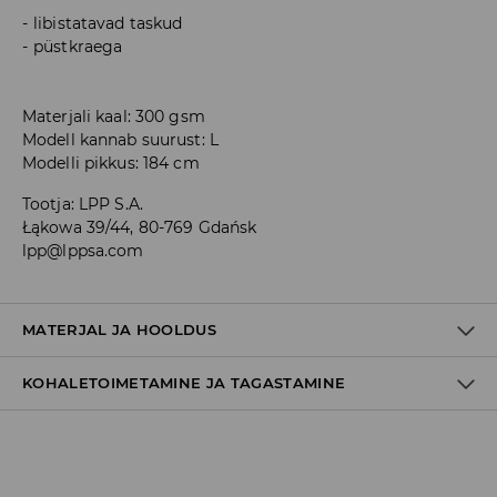
libistatavad taskud
püstkraega
Materjali kaal: 300 gsm
Modell kannab suurust: L
Modelli pikkus: 184 cm
Tootja
:
LPP S.A.
Łąkowa 39/44, 80-769 Gdańsk
lpp@lppsa.com
MATERJAL JA HOOLDUS
KOHALETOIMETAMINE JA TAGASTAMINE
60% PUUVILL, 40% POLÜESTER
Tarnepoliitika
Kättesaamine poest: