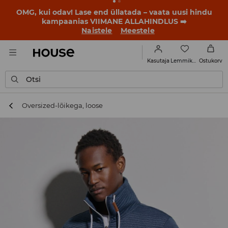
OMG, kui odav! Lase end üllatada – vaata uusi hindu
kampaanias VIIMANE ALLAHINDLUS ➡️
Naistele
Meestele
Lemmikud
Kasutaja
Ostukorv
Otsi
Oversized-lõikega, loose