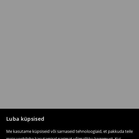
Luba küpsised
Me kasutame küpsiseid või sarnaseid tehnoloogiaid, et pakkuda teile
meie veebilehe kasutamisel parimat võimalikku kogemust. Kui