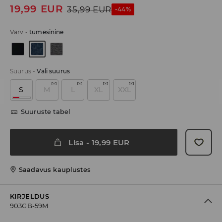
19,99
EUR
35,99
EUR
-44%
Värv
-
tumesinine
Suurus
-
Vali suurus
S
M
L
XL
XXL
Suuruste tabel
Lisa
-
19,99
EUR
Saadavus kauplustes
KIRJELDUS
903GB-59M