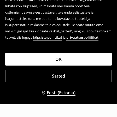
lubate kõik küpsised, võimaldate meil kanda hoolt teie
ostlemismugavuse eest vastavalt teie enda eelistustele ja
harjumustele, kuna me sobitame kuvatavaid tooteid ja
isikupärastatud reklaame teie vajadustele. Te saate muuta oma
valikut igal ajal, kui klõpsate valikul „Sätted“, ning kui soovite rohkem
teavet, siis lugege
küpsiste poliitikat
ja
privaatsuspoliitikat
.
OK
Sätted
Eesti (Estonia)