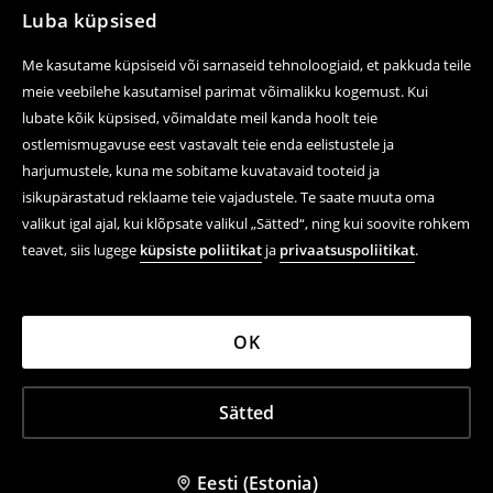
Luba küpsised
Järgne meile
Me kasutame küpsiseid või sarnaseid tehnoloogiaid, et pakkuda teile
meie veebilehe kasutamisel parimat võimalikku kogemust. Kui
lubate kõik küpsised, võimaldate meil kanda hoolt teie
ostlemismugavuse eest vastavalt teie enda eelistustele ja
Abi ja kontakt
harjumustele, kuna me sobitame kuvatavaid tooteid ja
E-poest ostmine
isikupärastatud reklaame teie vajadustele. Te saate muuta oma
valikut igal ajal, kui klõpsate valikul „Sätted“, ning kui soovite rohkem
Tagastamine ja tühistamine
teavet, siis lugege
küpsiste poliitikat
ja
privaatsuspoliitikat
.
Õiguslikud küsimused
LPP
OK
Sätted
LPP Estonia OÜ (reg. 10813224), Tartu mnt 80D, 10112
Tallinn, Estonia
House ©
2026
Kõik õigused kaitstud
Eesti (Estonia)