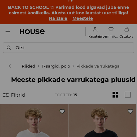
BACK TO SCHOOL
📒
Parimad lood algavad juba enne
esimest koolikella. Alusta uut kooliaastat uue stiiliga!
Naistele
Meestele
Lemmikud
Kasutaja
Ostukorv
Otsi
Mehed
Riided
T-särgid, polo
Pikkade varrukatega
Meeste pikkade varrukatega pluusid
Filtrid
TOOTED
:
15