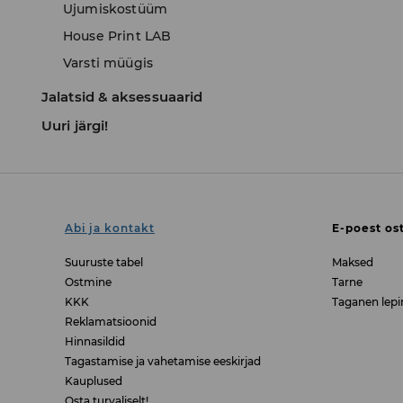
Ujumiskostüüm
House Print LAB
Varsti müügis
Jalatsid & aksessuaarid
Uuri järgi!
Abi ja kontakt
E-poest os
Suuruste tabel
Maksed
Ostmine
Tarne
KKK
Taganen lepi
Reklamatsioonid
Hinnasildid
Tagastamise ja vahetamise eeskirjad
Kauplused
Osta turvaliselt!