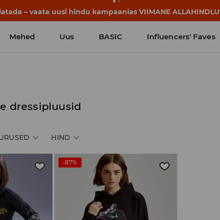
llatada – vaata uusi hindu kampaanias VIIMANE ALLAHINDLU
Mehed
Uus
BASIC
Influencers' Faves
ce dressipluusid
URUSED
HIND
-87%