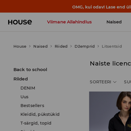
OMG, kui odav! Lase end ü
Viimane Allahindlus
Naised
House
Naised
Riided
Džemprid
Litsentsid
Naiste licen
Back to school
Riided
SORTEERI
SU
DENIM
Uus
Bestsellers
Kleidid, pükstükid
T-särgid, topid