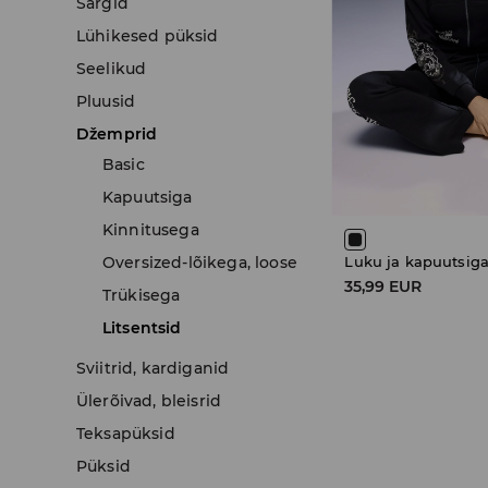
Särgid
Lühikesed püksid
Seelikud
Pluusid
Džemprid
Basic
Kapuutsiga
Kinnitusega
Oversized-lõikega, loose
35,99 EUR
Trükisega
Litsentsid
Sviitrid, kardiganid
Ülerõivad, bleisrid
Teksapüksid
Püksid