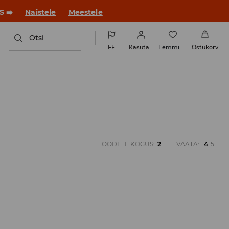
S ➡️
Naistele
Meestele
Otsi
EE
Kasutaja
Lemmikud
Ostukorv
TOODETE KOGUS
:
2
VAATA
:
4
5