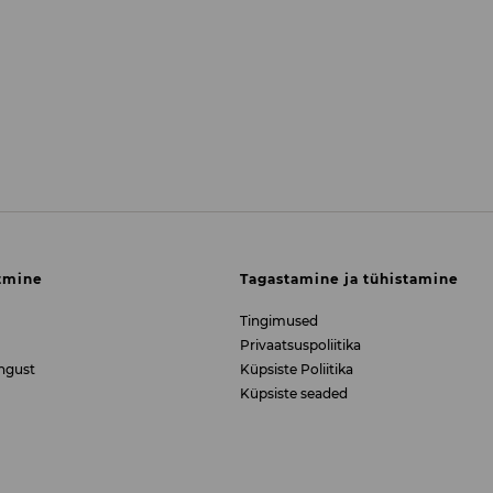
tmine
Tagastamine ja tühistamine
Tingimused
Privaatsuspoliitika
ngust
Küpsiste Poliitika
Küpsiste seaded