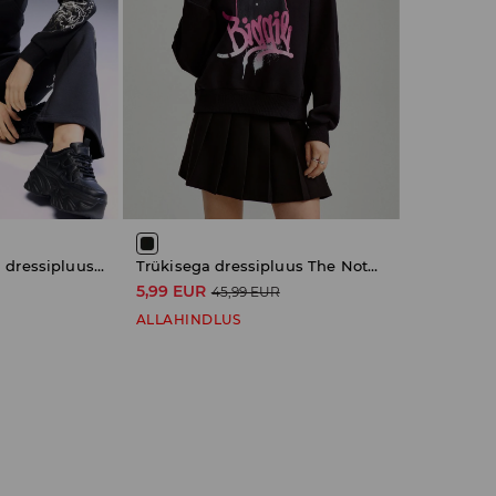
Luku ja kapuutsiga dressipluus Von Dutch
Trükisega dressipluus The Notorious B.I.G.
5,99 EUR
45,99 EUR
ALLAHINDLUS