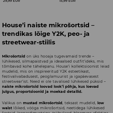
29,99 EUR
15,99 EUR
House’i naiste mikrošortsid –
trendikas lõige Y2K, peo- ja
streetwear-stiilis
Mikrošortsid
on üks hooaja tugevamaid trende –
lühikesed, silmapaistvad ja ideaalsed outfit’ideks, mis
tõmbavad kohe tähelepanu. House’i kollektsioonist leiad
mudelid, mis on inspireeritud Y2K esteetikast,
festivalivabadusest, peoglamuurist ja igapäevasest
streetwear’ist. Need ei ole tavalised lühikesed püksid –
naiste mikrošortsid loovad look’i põhja, kus loevad
julgus, proportsioonid ja moekad detailid.
Valikus on
mustad mikrošortsid
, teksast mudelid,
low
waist
lõiked, vööga mikrošortsid, neetidega lühikesed