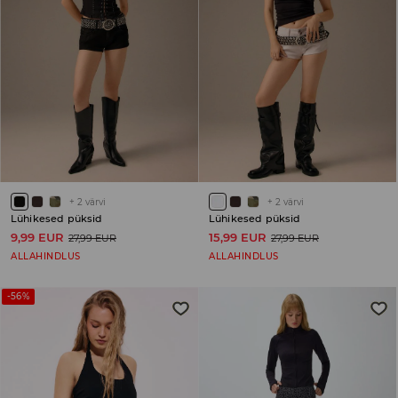
+
2
värvi
+
2
värvi
Lühikesed püksid
Lühikesed püksid
9,99 EUR
15,99 EUR
27,99 EUR
27,99 EUR
ALLAHINDLUS
ALLAHINDLUS
-56%