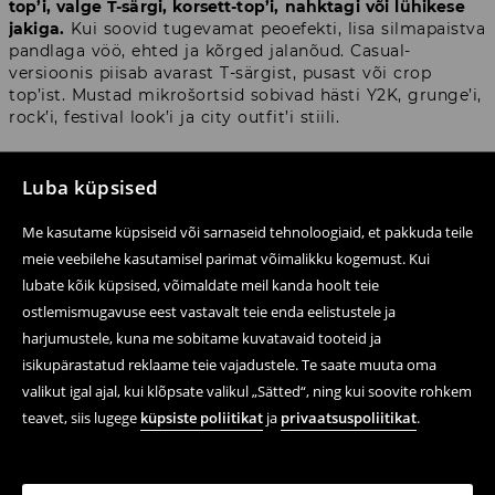
top’i, valge T-särgi, korsett-top’i, nahktagi või lühikese
jakiga.
Kui soovid tugevamat peoefekti, lisa silmapaistva
pandlaga vöö, ehted ja kõrged jalanõud. Casual-
versioonis piisab avarast T-särgist, pusast või crop
top’ist. Mustad mikrošortsid sobivad hästi Y2K, grunge’i,
rock’i, festival look’i ja city outfit’i stiili.
Low waist mikrošortsid – madala
Luba küpsised
värvliga lõige 2000ndate vaimus
Me kasutame küpsiseid või sarnaseid tehnoloogiaid, et pakkuda teile
meie veebilehe kasutamisel parimat võimalikku kogemust. Kui
Selle kategooria üks tähtsamaid trende on
low waist
lubate kõik küpsised, võimaldate meil kanda hoolt teie
mikrošortsid
, ehk lühikesed madala värvliga mudelid.
ostlemismugavuse eest vastavalt teie enda eelistustele ja
See lõige seostub tugevalt 2000ndate moega ja on nüüd
harjumustele, kuna me sobitame kuvatavaid tooteid ja
tagasi uues, stiilsemas versioonis.
Low waist
isikupärastatud reklaame teie vajadustele. Te saate muuta oma
minishortsid näevad kõige paremad välja lühikeste
valikut igal ajal, kui klõpsate valikul „Sätted“, ning kui soovite rohkem
toppide, liibuvate T-särkide, paljaste õlgadega pluuside
ja korsett-lõigetega.
teavet, siis lugege
küpsiste poliitikat
ja
privaatsuspoliitikat
.
House’ist leiad nii mustad low waist mikrošortsid kui ka
pruunid, grafiiditooni või mustrilised mudelid. Eriti