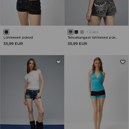
+
2
värvi
Lühikesed püksid
Teksakangast lühikesed püksid
35,99 EUR
35,99 EUR