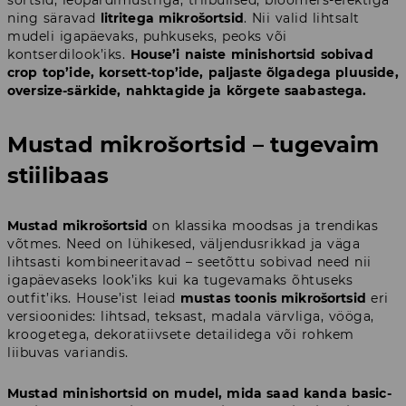
šortsid, leopardimustriga, triibulised, bloomers-efektiga
ning säravad
litritega mikrošortsid
. Nii valid lihtsalt
mudeli igapäevaks, puhkuseks, peoks või
kontserdilook’iks.
House’i naiste minishortsid sobivad
crop top’ide, korsett-top’ide, paljaste õlgadega pluuside,
oversize-särkide, nahktagide ja kõrgete saabastega.
Mustad mikrošortsid – tugevaim
stiilibaas
Mustad mikrošortsid
on klassika moodsas ja trendikas
võtmes. Need on lühikesed, väljendusrikkad ja väga
lihtsasti kombineeritavad – seetõttu sobivad need nii
igapäevaseks look’iks kui ka tugevamaks õhtuseks
outfit’iks. House’ist leiad
mustas toonis mikrošortsid
eri
versioonides: lihtsad, teksast, madala värvliga, vööga,
kroogetega, dekoratiivsete detailidega või rohkem
liibuvas variandis.
Mustad minishortsid on mudel, mida saad kanda basic-