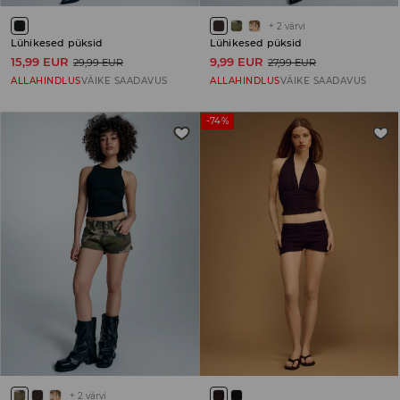
+
2
värvi
Lühikesed püksid
Lühikesed püksid
15,99 EUR
9,99 EUR
29,99 EUR
27,99 EUR
ALLAHINDLUS
VÄIKE SAADAVUS
ALLAHINDLUS
VÄIKE SAADAVUS
-74%
+
2
värvi