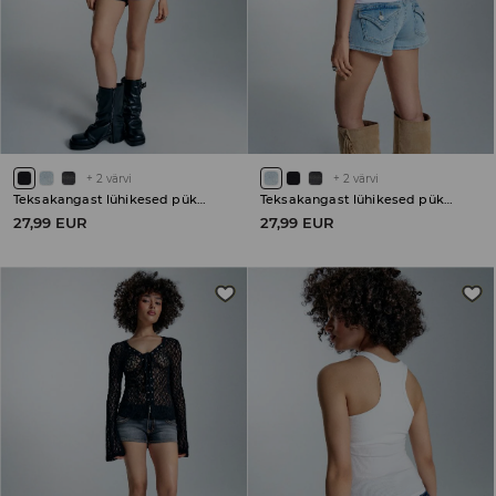
+
2
värvi
+
2
värvi
Teksakangast lühikesed püksid
Teksakangast lühikesed püksid
27,99 EUR
27,99 EUR