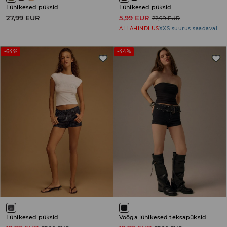
Lühikesed püksid
Lühikesed püksid
27,99 EUR
5,99 EUR
22,99 EUR
ALLAHINDLUS
XXS suurus saadaval
-64%
-44%
Lühikesed püksid
Vööga lühikesed teksapüksid