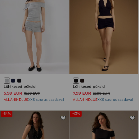
Lühikesed püksid
Lühikesed püksid
5,99 EUR
7,99 EUR
15,99 EUR
22,99 EUR
ALLAHINDLUS
XXS suurus saadaval
ALLAHINDLUS
XXS suurus saadaval
-64%
-43%