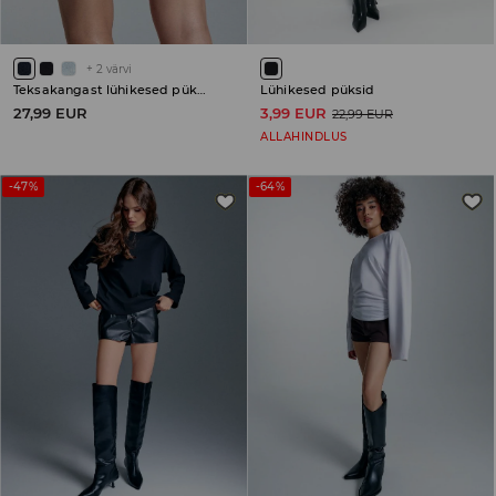
+
2
värvi
Teksakangast lühikesed püksid
Lühikesed püksid
27,99 EUR
3,99 EUR
22,99 EUR
ALLAHINDLUS
-47%
-64%