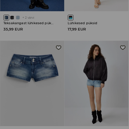
+
2
värvi
Teksakangast lühikesed püksid
Lühikesed püksid
35,99 EUR
17,99 EUR