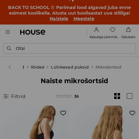
BACK TO SCHOOL
📒
Parimad lood algavad juba enne
esimest koolikella. Alusta uut kooliaastat uue stiiliga!
Naistele
Meestele
Lemmikud
Kasutaja
Ostukorv
Otsi
se
Naised
Riided
Lühikesed püksid
Mikrošortsid
Naiste mikrošortsid
Filtrid
TOOTED
:
36