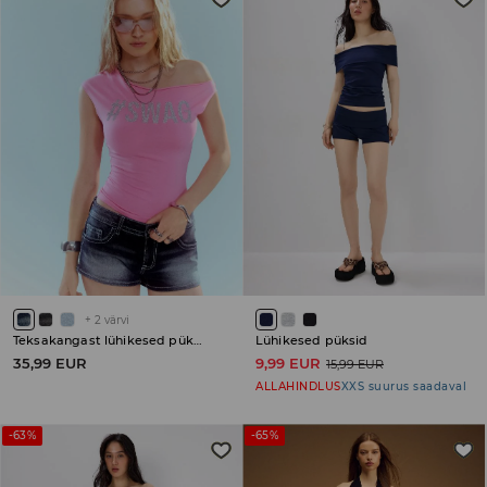
+
2
värvi
Teksakangast lühikesed püksid
Lühikesed püksid
35,99 EUR
9,99 EUR
15,99 EUR
ALLAHINDLUS
XXS suurus saadaval
-63%
-65%