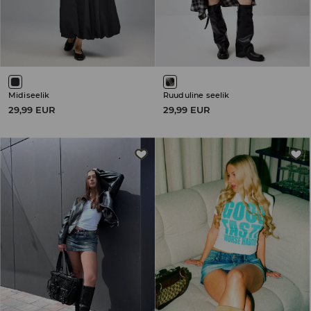
Midiseelik
Ruuduline seelik
29,99 EUR
29,99 EUR