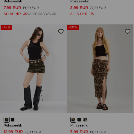
Püksseelik
Püksseelik
7,99 EUR
5,99 EUR
19,99 EUR
27,99 EUR
ALLAHINDLUS
VÄIKE SAADAVUS
ALLAHINDLUS
-43%
-80%
Püksseelik
Miniseelik
12,99 EUR
3,99 EUR
22,99 EUR
19,99 EUR