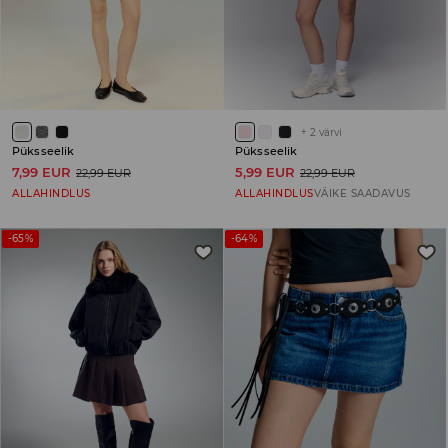
+
2
värvi
Püksseelik
Püksseelik
7,99 EUR
5,99 EUR
22,99 EUR
22,99 EUR
ALLAHINDLUS
ALLAHINDLUS
VÄIKE SAADAVUS
-65%
-64%