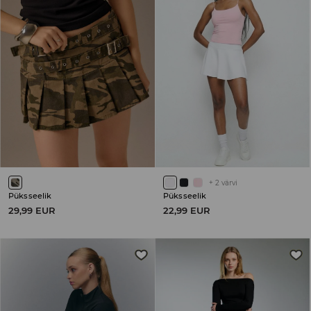
+
2
värvi
Püksseelik
Püksseelik
29,99 EUR
22,99 EUR