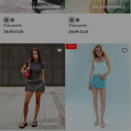
Püksseelik
Püksseelik
29,99 EUR
29,99 EUR
-33%