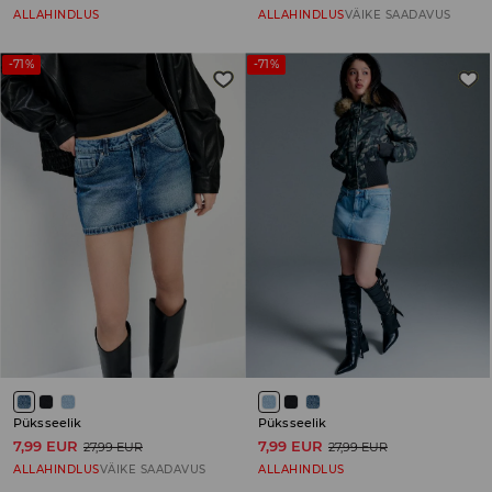
ALLAHINDLUS
ALLAHINDLUS
VÄIKE SAADAVUS
-71%
-71%
Püksseelik
Püksseelik
7,99 EUR
7,99 EUR
27,99 EUR
27,99 EUR
ALLAHINDLUS
VÄIKE SAADAVUS
ALLAHINDLUS