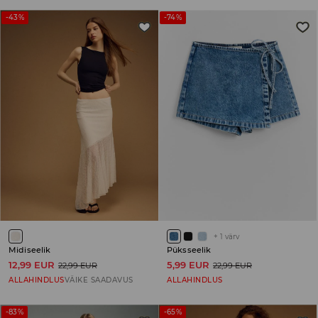
-43%
-74%
+
1
värv
Midiseelik
Püksseelik
12,99 EUR
5,99 EUR
22,99 EUR
22,99 EUR
ALLAHINDLUS
VÄIKE SAADAVUS
ALLAHINDLUS
-83%
-65%