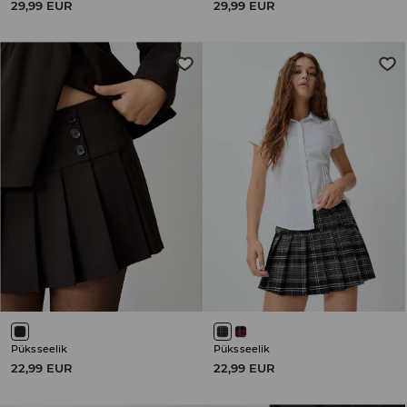
29,99 EUR
29,99 EUR
Püksseelik
Püksseelik
22,99 EUR
22,99 EUR