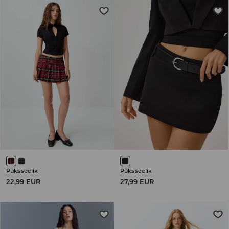
Püksseelik
Püksseelik
22,99 EUR
27,99 EUR