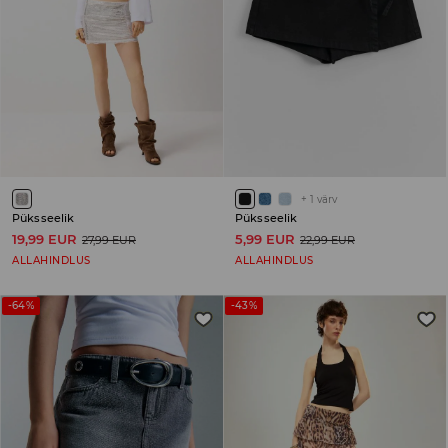
+
1
värv
Püksseelik
Püksseelik
19,99 EUR
5,99 EUR
27,99 EUR
22,99 EUR
ALLAHINDLUS
ALLAHINDLUS
-64%
-43%