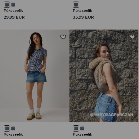
Püksseelik
Püksseelik
29,99 EUR
35,99 EUR
Püksseelik
Püksseelik