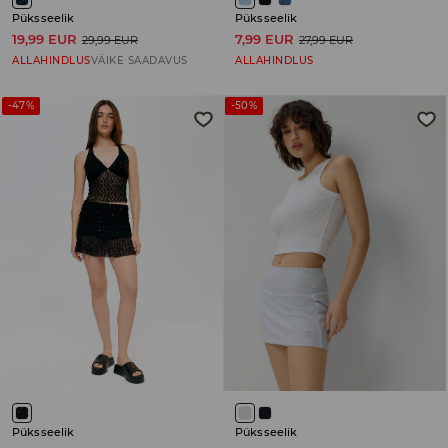
Püksseelik
Püksseelik
19,99 EUR
7,99 EUR
29,99 EUR
27,99 EUR
ALLAHINDLUS
VÄIKE SAADAVUS
ALLAHINDLUS
-47%
-50%
Püksseelik
Püksseelik