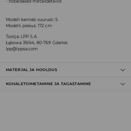
hõbedased metalldetailid
Modell kannab suurust: S
Modelli pikkus: 172 cm
Tootja
:
LPP S.A.
Łąkowa 39/44, 80-769 Gdańsk
lpp@lppsa.com
MATERJAL JA HOOLDUS
KOHALETOIMETAMINE JA TAGASTAMINE
1
Tarnepoliitika
Kättesaamine poest:
tasuta saatmine
3-8 tööpäeva