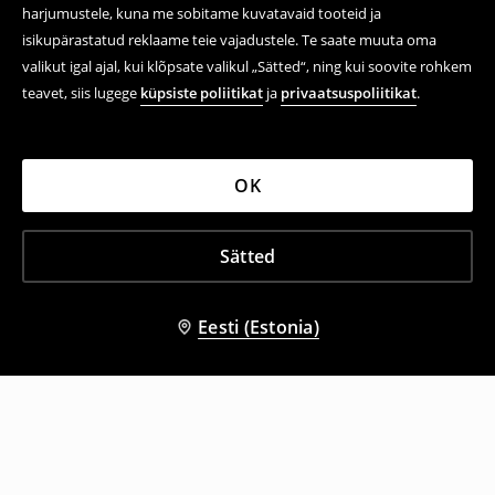
harjumustele, kuna me sobitame kuvatavaid tooteid ja
isikupärastatud reklaame teie vajadustele. Te saate muuta oma
valikut igal ajal, kui klõpsate valikul „Sätted“, ning kui soovite rohkem
teavet, siis lugege
küpsiste poliitikat
ja
privaatsuspoliitikat
.
OK
Sätted
Eesti (Estonia)