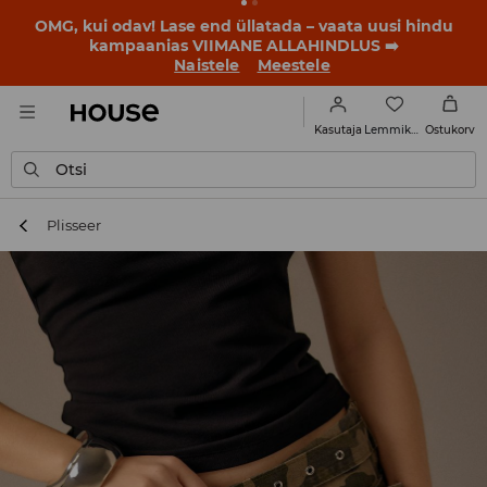
BACK TO SCHOOL
📒
Parimad lood algavad juba enne
esimest koolikella. Alusta uut kooliaastat uue stiiliga!
Naistele
Meestele
Lemmikud
Kasutaja
Ostukorv
Otsi
Plisseer