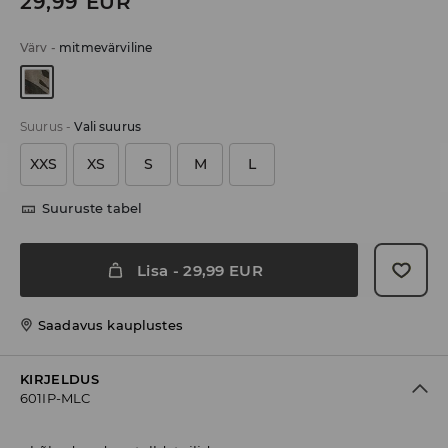
29,99
EUR
Värv
-
mitmevärviline
Suurus
-
Vali suurus
XXS
XS
S
M
L
Suuruste tabel
Lisa
-
29,99
EUR
Saadavus kauplustes
KIRJELDUS
601IP-MLC