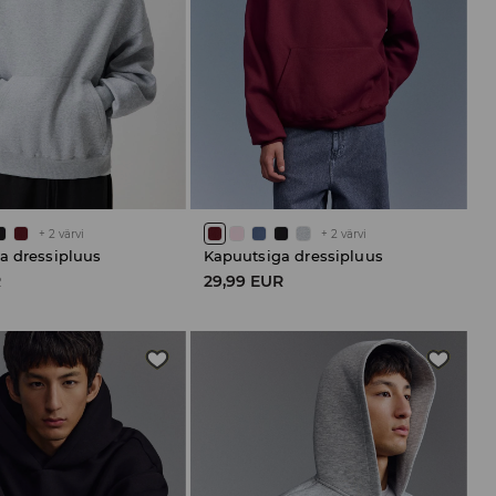
+
2
värvi
+
2
värvi
a dressipluus
Kapuutsiga dressipluus
R
29,99 EUR