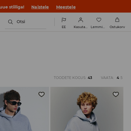
ue stiiliga!
Naistele
Meestele
Otsi
EE
Kasutaja
Lemmikud
Ostukorv
TOODETE KOGUS
:
43
VAATA
:
4
5