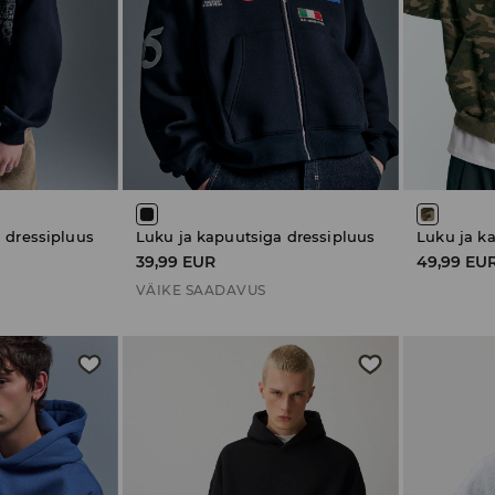
 dressipluus
Luku ja kapuutsiga dressipluus
Luku ja k
39,99 EUR
49,99 EU
VÄIKE SAADAVUS