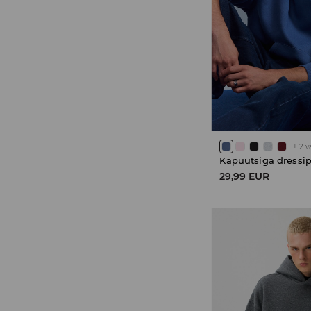
+
2
v
Kapuutsiga dressi
29,99 EUR