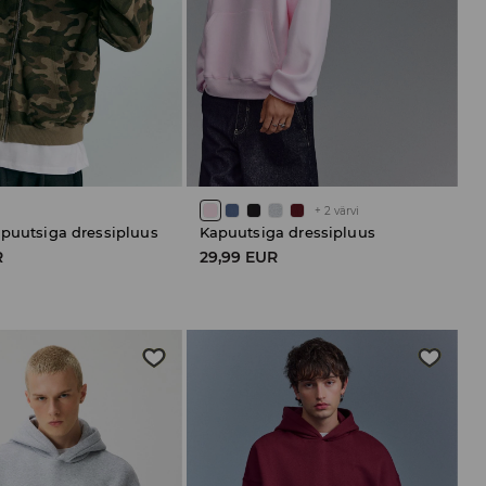
+
2
värvi
apuutsiga dressipluus
Kapuutsiga dressipluus
R
29,99 EUR