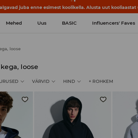
lgavad juba enne esimest koolikella. Alusta uut kooliaastat u
Mehed
Uus
BASIC
Influencers' Faves
ega, loose
ikega, loose
URUSED
VÄRVID
HIND
+
ROHKEM