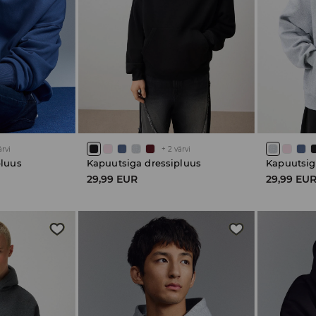
ärvi
+
2
värvi
pluus
Kapuutsiga dressipluus
Kapuutsig
29,99 EUR
29,99 EU