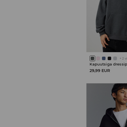
+
2
v
Kapuutsiga dressi
29,99 EUR