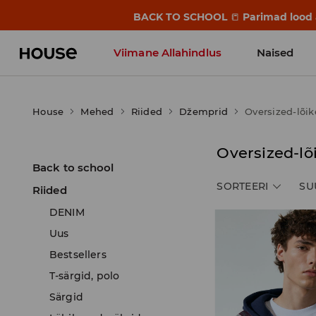
BACK TO SCHOOL
📒
Parimad lood a
Viimane Allahindlus
Naised
House
Mehed
Riided
Džemprid
Oversized-lõik
Oversized-lõ
Back to school
SORTEERI
SU
Riided
DENIM
Uus
Bestsellers
T-särgid, polo
Särgid