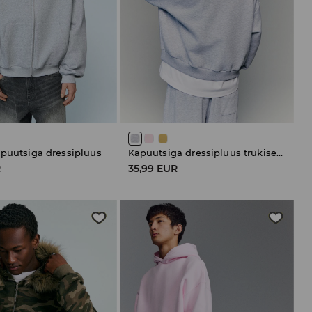
apuutsiga dressipluus
Kapuutsiga dressipluus trükisega seljal
R
35,99 EUR