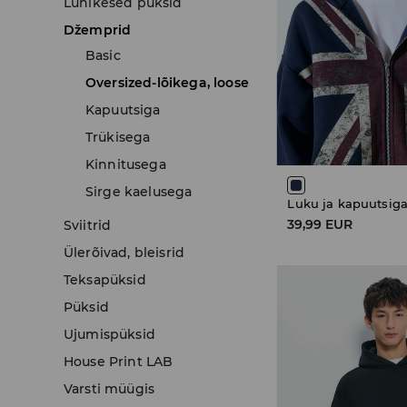
Lühikesed püksid
Džemprid
Basic
Oversized-lõikega, loose
Kapuutsiga
Trükisega
Kinnitusega
Sirge kaelusega
Luku ja kapuutsiga
39,99 EUR
Sviitrid
Ülerõivad, bleisrid
Teksapüksid
Püksid
Ujumispüksid
House Print LAB
Varsti müügis