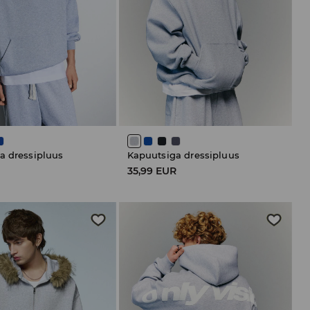
a dressipluus
Kapuutsiga dressipluus
R
35,99 EUR