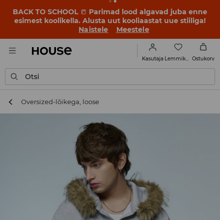
BACK TO SCHOOL
📒
Parimad lood algavad juba enne
esimest koolikella. Alusta uut kooliaastat uue stiiliga!
Naistele
Meestele
Lemmikud
Kasutaja
Ostukorv
Otsi
Oversized-lõikega, loose