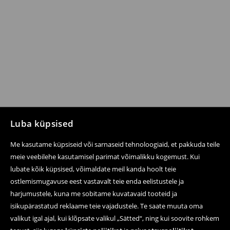
Luba küpsised
Me kasutame küpsiseid või sarnaseid tehnoloogiaid, et pakkuda teile
meie veebilehe kasutamisel parimat võimalikku kogemust. Kui
lubate kõik küpsised, võimaldate meil kanda hoolt teie
ostlemismugavuse eest vastavalt teie enda eelistustele ja
harjumustele, kuna me sobitame kuvatavaid tooteid ja
isikupärastatud reklaame teie vajadustele. Te saate muuta oma
valikut igal ajal, kui klõpsate valikul „Sätted“, ning kui soovite rohkem