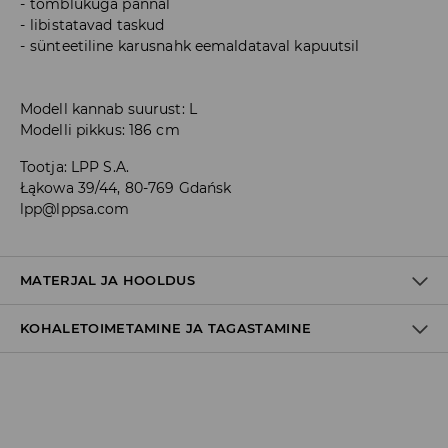
tõmblukuga pannal
libistatavad taskud
sünteetiline karusnahk eemaldataval kapuutsil
Modell kannab suurust: L
Modelli pikkus: 186 cm
Tootja
:
LPP S.A.
Łąkowa 39/44, 80-769 Gdańsk
lpp@lppsa.com
MATERJAL JA HOOLDUS
KOHALETOIMETAMINE JA TAGASTAMINE
60% PUUVILL, 40% POLÜESTER
Tarnepoliitika
Kättesaamine poest: