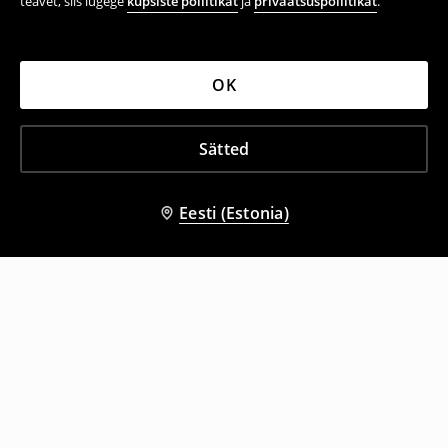
teavet, siis lugege
küpsiste poliitikat
ja
privaatsuspoliitikat
.
OK
Sätted
Eesti (Estonia)