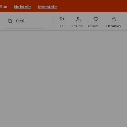
ue stiiliga!
Naistele
Meestele
Otsi
EE
Kasutaja
Lemmikud
Ostukorv