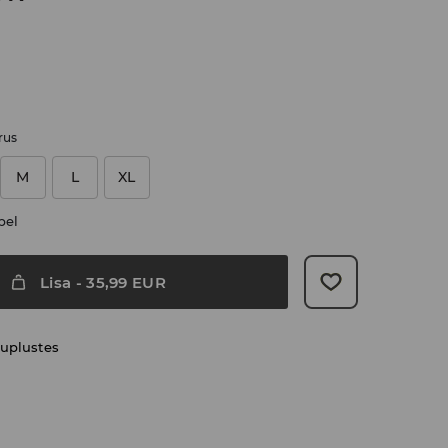
rus
M
L
XL
bel
Lisa
-
35,99
EUR
uplustes