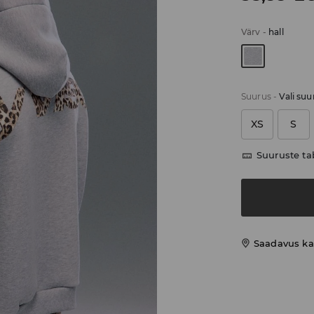
Värv
-
hall
Suurus
-
Vali suu
XS
S
Suuruste ta
Saadavus ka