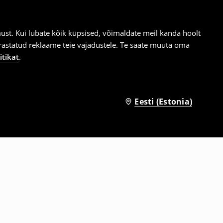
st. Kui lubate kõik küpsised, võimaldate meil kanda hoolt
ärastatud reklaame teie vajadustele. Te saate muuta oma
itikat
.
Eesti (Estonia)