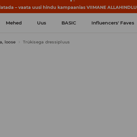
lgavad juba enne esimest koolikella. Alusta uut kooliaastat u
Mehed
Uus
BASIC
Influencers' Faves
a, loose
Trükisega dressipluus