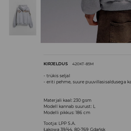
KIRJELDUS
420KT-85M
trükis seljal
eriti pehme, suure puuvillasisaldusega 
Materjali kaal: 230 gsm
Modell kannab suurust: L
Modelli pikkus: 186 cm
Tootja
:
LPP S.A.
Łąkowa 39/44, 80-769 Gdańsk