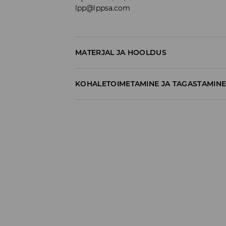
lpp@lppsa.com
MATERJAL JA HOOLDUS
60% PUUVILL, 40% POLÜESTER
KOHALETOIMETAMINE JA TAGASTAMIN
Tarnepoliitika
Kättesaamine poest:
tasuta saatmine
3-8 tööpäeva
Kohaletoimetamine DPD pakiautomaat
3,99€
*
3-8 tööpäeva
Kuller DPD (Internetimakse)
5,99€
*
3-8 tööpäeva