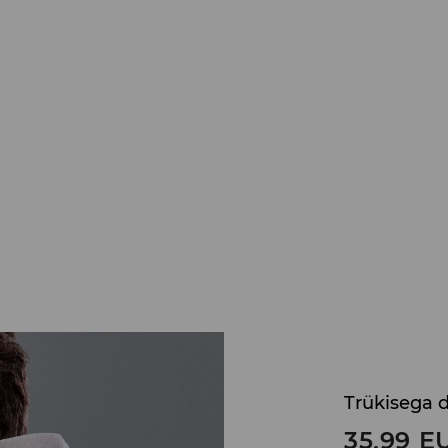
Trükisega d
35,99
E