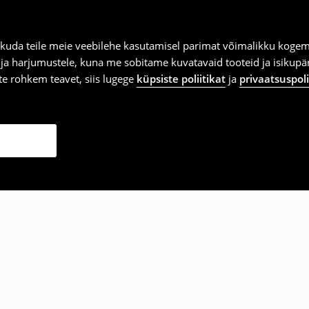
kuda teile meie veebilehe kasutamisel parimat võimalikku kogemu
e ja harjumustele, kuna me sobitame kuvatavaid tooteid ja isikup
vite rohkem teavet, siis lugege
küpsiste poliitikat
ja
privaatsuspoli