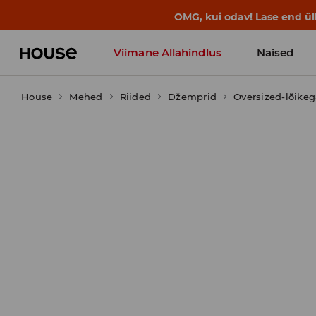
BACK TO SCHOOL
📒
Parimad lood a
Viimane Allahindlus
Naised
House
Mehed
Riided
Džemprid
Oversized-lõikeg