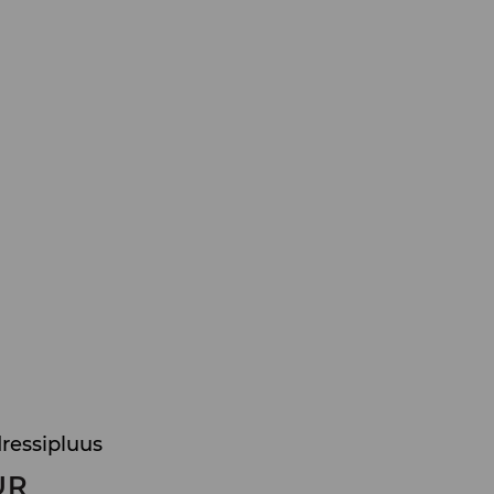
ressipluus
UR