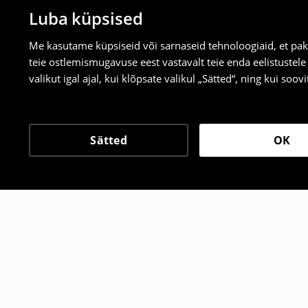
Luba küpsised
Me kasutame küpsiseid või sarnaseid tehnoloogiaid, et pak
teie ostlemismugavuse eest vastavalt teie enda eelistustel
valikut igal ajal, kui klõpsate valikul „Sätted“, ning kui soo
Sätted
OK