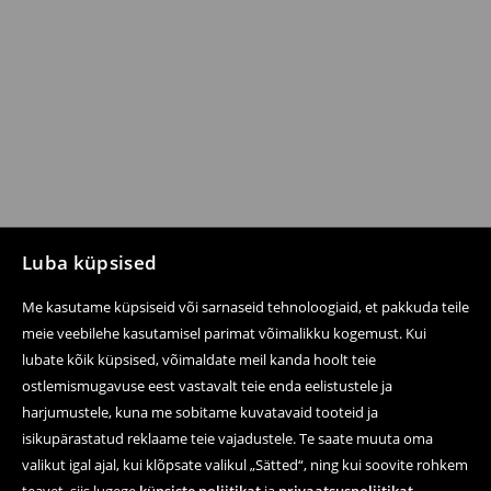
Luba küpsised
Me kasutame küpsiseid või sarnaseid tehnoloogiaid, et pakkuda teile
meie veebilehe kasutamisel parimat võimalikku kogemust. Kui
lubate kõik küpsised, võimaldate meil kanda hoolt teie
ostlemismugavuse eest vastavalt teie enda eelistustele ja
harjumustele, kuna me sobitame kuvatavaid tooteid ja
isikupärastatud reklaame teie vajadustele. Te saate muuta oma
valikut igal ajal, kui klõpsate valikul „Sätted“, ning kui soovite rohkem