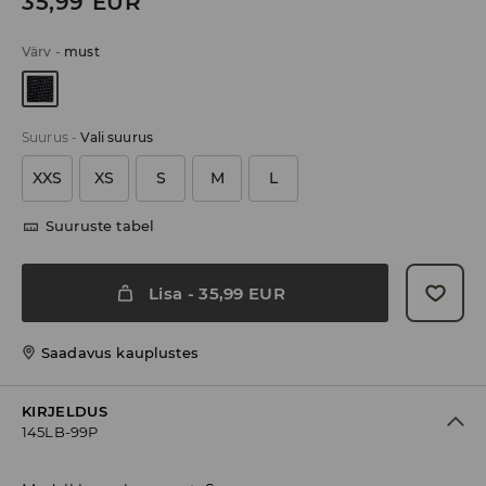
35,99
EUR
Värv
-
must
Suurus
-
Vali suurus
XXS
XS
S
M
L
Suuruste tabel
Lisa
-
35,99
EUR
Saadavus kauplustes
KIRJELDUS
145LB-99P