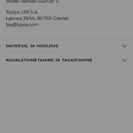
Modell kannab suurust: S
Tootja
:
LPP S.A.
Łąkowa 39/44, 80-769 Gdańsk
lpp@lppsa.com
MATERJAL JA HOOLDUS
KOHALETOIMETAMINE JA TAGASTAMINE
100% PUUVILL
Tarnepoliitika
Kättesaamine poest:
tasuta saatmine
3-8 tööpäeva
Kohaletoimetamine DPD pakiautomaat
3,99€
*
3-8 tööpäeva
Kuller DPD (Internetimakse)