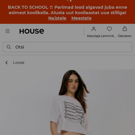
BACK TO SCHOOL
📒
Parimad lood algavad juba enne
esimest koolikella. Alusta uut kooliaastat uue stiiliga!
Naistele
Meestele
Lemmikud
Kasutaja
Ostukorv
Otsi
Loose