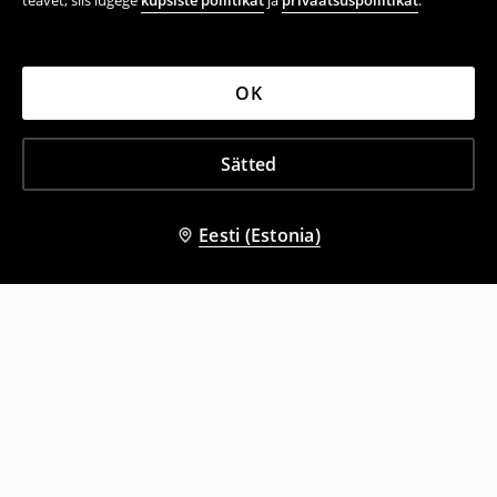
teavet, siis lugege
küpsiste poliitikat
ja
privaatsuspoliitikat
.
OK
Sätted
Eesti (Estonia)