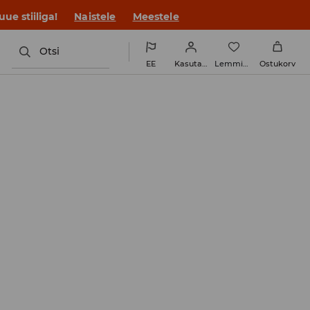
ue stiiliga!
Naistele
Meestele
Otsi
EE
Kasutaja
Lemmikud
Ostukorv