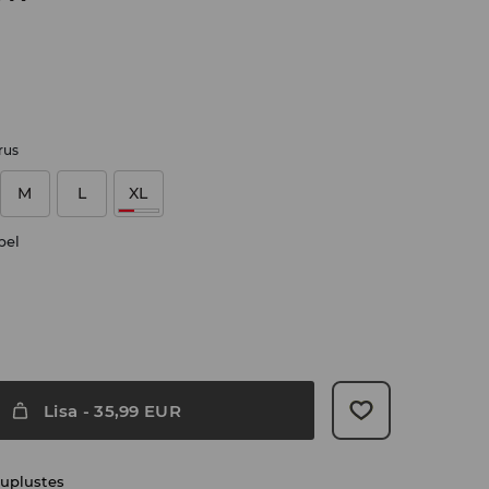
rus
M
L
XL
bel
Lisa
-
35,99
EUR
uplustes