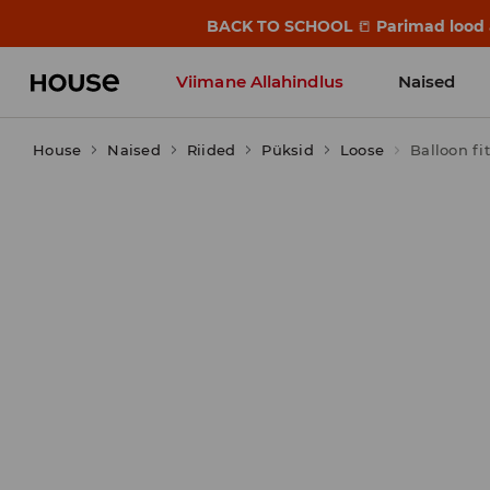
BACK TO SCHOOL
📒
Parimad lood a
Viimane Allahindlus
Naised
House
Naised
Riided
Püksid
Loose
Balloon fi