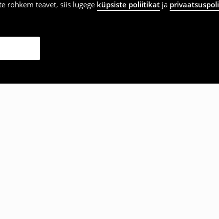
vite rohkem teavet, siis lugege
küpsiste poliitikat
ja
privaatsuspoli
ka