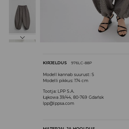
KIRJELDUS
976LC-88P
Modell kannab suurust: S
Modelli pikkus: 174 cm
Tootja
:
LPP S.A.
Łąkowa 39/44, 80-769 Gdańsk
lpp@lppsa.com
MATERJAL JA HOOLDUS