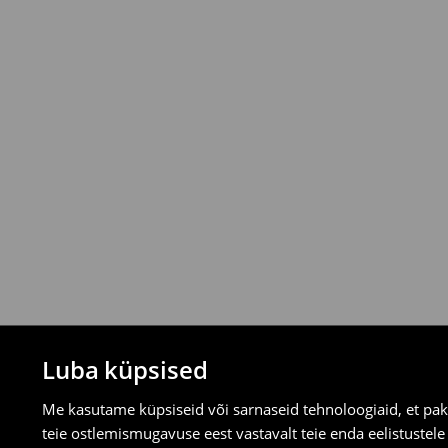
⟶
Uuri rohkem
Tagastamispoliitika
Saad tooteid tagastada tasuta 30 päeva j
valitud tagastusmeetodite kaudu.
⟶
Tagastuse täpsemad reeglid
Luba küpsised
Me kasutame küpsiseid või sarnaseid tehnoloogiaid, et pak
teie ostlemismugavuse eest vastavalt teie enda eelistustel