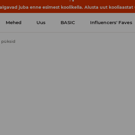
lgavad juba enne esimest koolikella. Alusta uut kooliaastat u
Mehed
Uus
BASIC
Influencers' Faves
t püksid