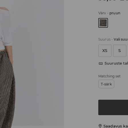
Värv
-
pruun
Suurus
-
Vali suu
XS
S
Suuruste ta
Matching set
T-särk
Saadavus ka