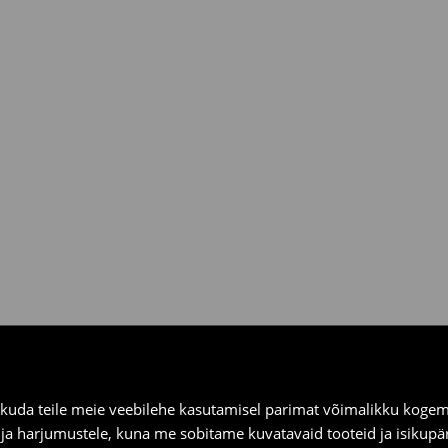
ooksul House kauplustes ja
kuda teile meie veebilehe kasutamisel parimat võimalikku kogemu
e ja harjumustele, kuna me sobitame kuvatavaid tooteid ja isikup