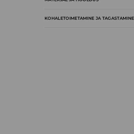
55% PUUVILL, 45% POLÜESTER
KOHALETOIMETAMINE JA TAGASTAMIN
Tarnepoliitika
Kättesaamine poest:
tasuta saatmine
3-8 tööpäeva
Kohaletoimetamine DPD pakiautomaat
3,99€
*
3-8 tööpäeva
Kuller DPD (Internetimakse)
5,99€
*
3-8 tööpäeva
Kuller DPD (Tasumine paki kättesaamisel
6,99€
*
3-8 tööpäeva
* Tellimused väärtuses vähemalt 39 EUR
t