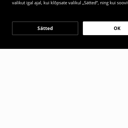
valikut igal ajal, kui klõpsate valikul „Sätted“, ning kui soo
Sätted
OK
Teised kliendid valisid 