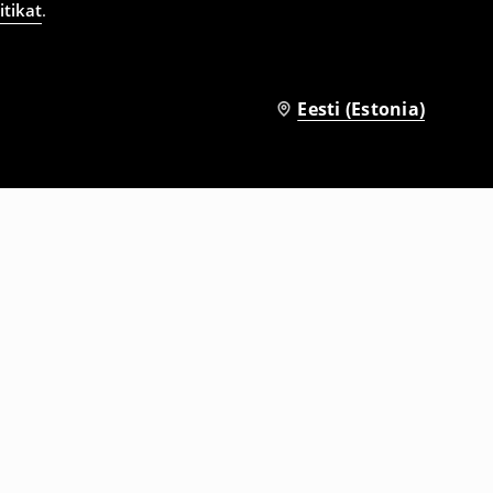
itikat
.
Eesti (Estonia)