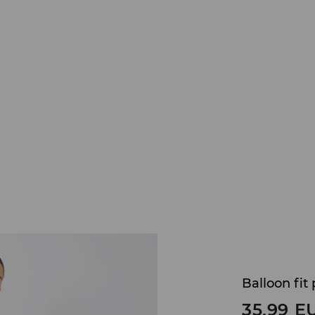
Balloon fit
35,99
E