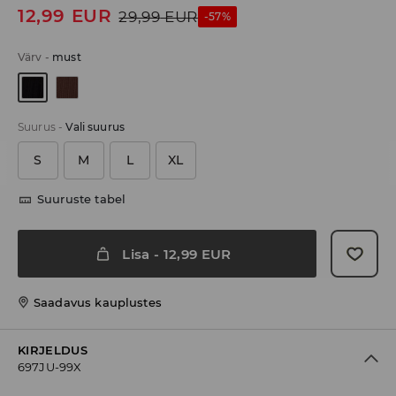
12,99
EUR
29,99
EUR
-57%
Värv
-
must
Suurus
-
Vali suurus
S
M
L
XL
Suuruste tabel
Lisa
-
12,99
EUR
Saadavus kauplustes
KIRJELDUS
697JU-99X