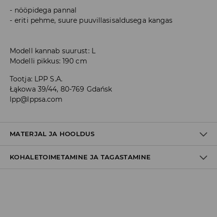
nööpidega pannal
eriti pehme, suure puuvillasisaldusega kangas
Modell kannab suurust: L
Modelli pikkus: 190 cm
Tootja
:
LPP S.A.
Łąkowa 39/44, 80-769 Gdańsk
lpp@lppsa.com
MATERJAL JA HOOLDUS
KOHALETOIMETAMINE JA TAGASTAMINE
60% PUUVILL, 40% POLÜESTER
Tarnepoliitika
Kättesaamine poest:
tasuta saatmine