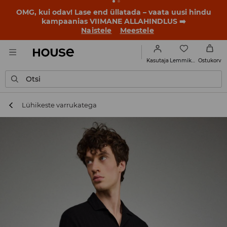
OMG, kui odav! Lase end üllatada – vaata uusi hindu
kampaanias VIIMANE ALLAHINDLUS ➡️
Naistele
Meestele
Lemmikud
Kasutaja
Ostukorv
Otsi
Lühikeste varrukatega