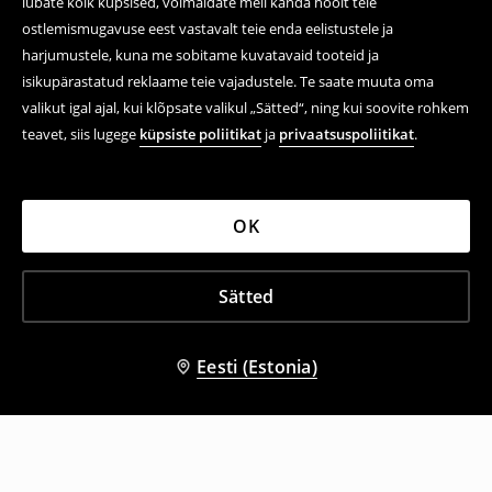
lubate kõik küpsised, võimaldate meil kanda hoolt teie
ostlemismugavuse eest vastavalt teie enda eelistustele ja
harjumustele, kuna me sobitame kuvatavaid tooteid ja
isikupärastatud reklaame teie vajadustele. Te saate muuta oma
valikut igal ajal, kui klõpsate valikul „Sätted“, ning kui soovite rohkem
teavet, siis lugege
küpsiste poliitikat
ja
privaatsuspoliitikat
.
OK
Sätted
Eesti (Estonia)