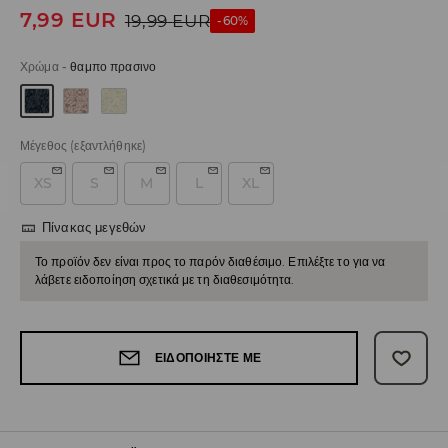
7,99
EUR
19,99
EUR
-60%
Χρώμα
-
θαμπο πρασινο
Μέγεθος
(εξαντλήθηκε)
XS
S
M
L
XL
Πίνακας μεγεθών
Το προϊόν δεν είναι προς το παρόν διαθέσιμο. Επιλέξτε το για να
λάβετε ειδοποίηση σχετικά με τη διαθεσιμότητα.
ΕΙΔΟΠΟΙΉΣΤΕ ΜΕ