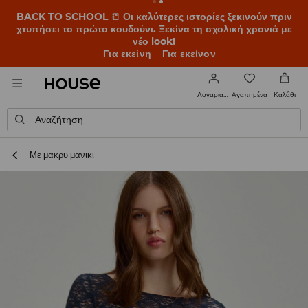
BACK TO SCHOOL
📒
Οι καλύτερες ιστορίες ξεκινούν πριν
χτυπήσει το πρώτο κουδούνι. Ξεκίνα τη σχολική χρονιά με
νέο look!
Για εκείνη
Για εκείνον
Αγαπημένα
Λογαριασμός
Καλάθι
Αναζήτηση
Με μακρυ μανικι