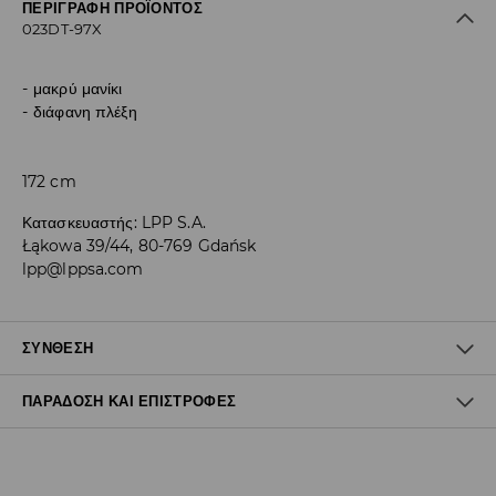
ΠΕΡΙΓΡΑΦΉ ΠΡΟΪΌΝΤΟΣ
023DT-97X
μακρύ μανίκι
διάφανη πλέξη
172 cm
Κατασκευαστής
:
LPP S.A.
Łąkowa 39/44, 80-769 Gdańsk
lpp@lppsa.com
ΣΎΝΘΕΣΗ
ΠΑΡΆΔΟΣΗ ΚΑΙ ΕΠΙΣΤΡΟΦΈΣ
99% ΠΟΛΥΕΣΤΕΡΑΣ, 1% ΕΛΑΣΤΑΝ
Πολιτική αποστολών