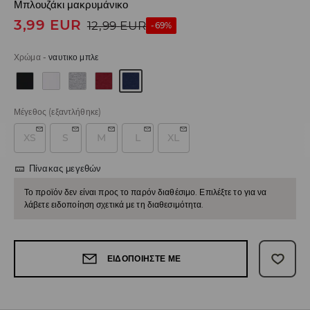
Μπλουζάκι μακρυμάνικο
3,99
EUR
12,99
EUR
-69%
Χρώμα
-
ναυτικο μπλε
Μέγεθος
(εξαντλήθηκε)
XS
S
M
L
XL
Πίνακας μεγεθών
Το προϊόν δεν είναι προς το παρόν διαθέσιμο. Επιλέξτε το για να
λάβετε ειδοποίηση σχετικά με τη διαθεσιμότητα.
ΕΙΔΟΠΟΙΉΣΤΕ ΜΕ