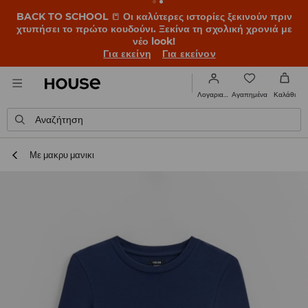
BACK TO SCHOOL
📒
Οι καλύτερες ιστορίες ξεκινούν πριν
χτυπήσει το πρώτο κουδούνι. Ξεκίνα τη σχολική χρονιά με
νέο look!
Για εκείνη
Για εκείνον
Αγαπημένα
Λογαριασμός
Καλάθι
Αναζήτηση
Με μακρυ μανικι