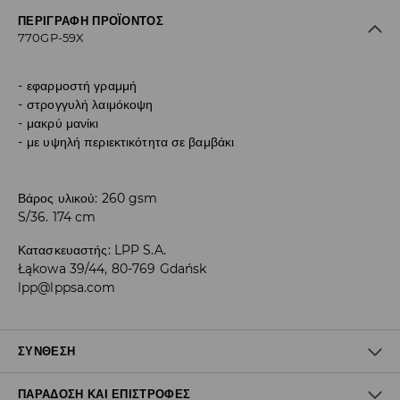
ΠΕΡΙΓΡΑΦΉ ΠΡΟΪΌΝΤΟΣ
770GP-59X
εφαρμοστή γραμμή
στρογγυλή λαιμόκοψη
μακρύ μανίκι
με υψηλή περιεκτικότητα σε βαμβάκι
Βάρος υλικού: 260 gsm
S/36. 174 cm
Κατασκευαστής
:
LPP S.A.
Łąkowa 39/44, 80-769 Gdańsk
lpp@lppsa.com
ΣΎΝΘΕΣΗ
ΠΑΡΆΔΟΣΗ ΚΑΙ ΕΠΙΣΤΡΟΦΈΣ
95% ΒΑΜΒΑΚΙ, 5% ΕΛΑΣΤΑΝ