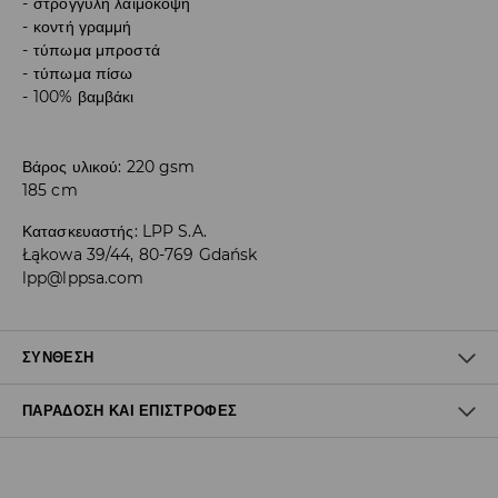
στρογγυλή λαιμόκοψη
κοντή γραμμή
τύπωμα μπροστά
τύπωμα πίσω
100% βαμβάκι
Βάρος υλικού: 220 gsm
185 cm
Κατασκευαστής
:
LPP S.A.
Łąkowa 39/44, 80-769 Gdańsk
lpp@lppsa.com
ΣΎΝΘΕΣΗ
ΠΑΡΆΔΟΣΗ ΚΑΙ ΕΠΙΣΤΡΟΦΈΣ
100% ΒΑΜΒΑΚΙ
Πολιτική αποστολών