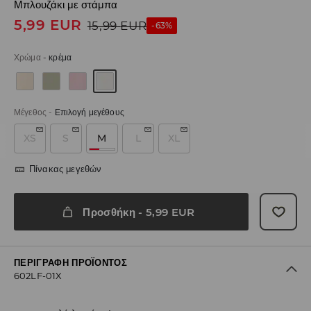
Μπλουζάκι με στάμπα
5,99
EUR
15,99
EUR
-63%
Χρώμα
-
κρέμα
Μέγεθος
-
Επιλογή μεγέθους
XS
S
M
L
XL
Πίνακας μεγεθών
Προσθήκη
-
5,99
EUR
ΠΕΡΙΓΡΑΦΉ ΠΡΟΪΌΝΤΟΣ
602LF-01X