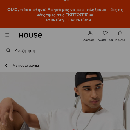
OMG, πόσο φθηνά! Άφησέ μας να σε εκπλήξουμε – δες τις
νέες τιμές στις ΕΚΠΤΩΣΕΙΣ ➡️
Για εκείνη
Για εκείνον
Αγαπημένα
Λογαριασμός
Καλάθι
Αναζήτηση
Με κοντο μανικι