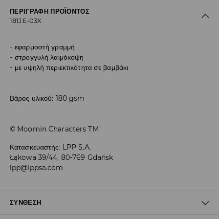
ΠΕΡΙΓΡΑΦΉ ΠΡΟΪΌΝΤΟΣ
181JE-03X
εφαρμοστή γραμμή
στρογγυλή λαιμόκοψη
με υψηλή περιεκτικότητα σε βαμβάκι
Βάρος υλικού: 180 gsm
© Moomin Characters TM
Κατασκευαστής
:
LPP S.A.
Łąkowa 39/44, 80-769 Gdańsk
lpp@lppsa.com
ΣΎΝΘΕΣΗ