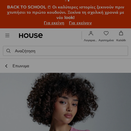
BACK TO SCHOOL
📒
Οι καλύτερες ιστορίες ξεκινούν πριν
χτυπήσει το πρώτο κουδούνι. Ξεκίνα τη σχολική χρονιά με
νέο look!
Για εκείνη
Για εκείνον
Αγαπημένα
Λογαριασμός
Καλάθι
Αναζήτηση
Επωνυμα