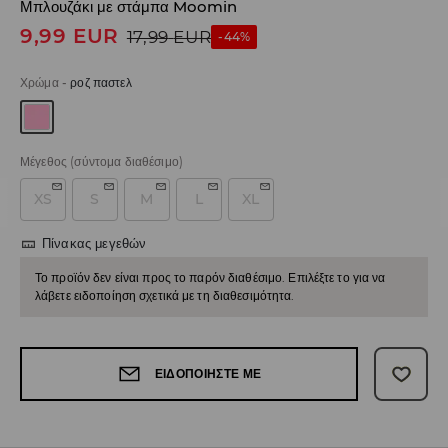
Μπλουζάκι με στάμπα Moomin
9,99
EUR
17,99
EUR
-44%
Χρώμα
-
ροζ παστελ
Μέγεθος
(σύντομα διαθέσιμο)
XS
S
M
L
XL
Πίνακας μεγεθών
Το προϊόν δεν είναι προς το παρόν διαθέσιμο. Επιλέξτε το για να
λάβετε ειδοποίηση σχετικά με τη διαθεσιμότητα.
ΕΙΔΟΠΟΙΉΣΤΕ ΜΕ