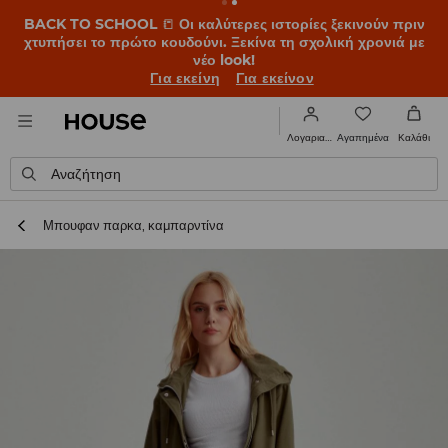
BACK TO SCHOOL
📒
Οι καλύτερες ιστορίες ξεκινούν πριν
χτυπήσει το πρώτο κουδούνι. Ξεκίνα τη σχολική χρονιά με
νέο look!
Για εκείνη
Για εκείνον
Αγαπημένα
Λογαριασμός
Καλάθι
Αναζήτηση
Μπουφαν παρκα, καμπαρντίνα