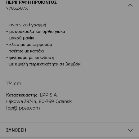
ΠΕΡΙΓΡΑΦΉ ΠΡΟΪΌΝΤΟΣ
7785Z-87X
oversized γραμμή
με κουκούλα και όρθιο γιακά
μακρύ μανίκι
κλείσιμο με φερμουάρ
τσέπες με καπάκι
φινίρισμα με επένδυση
με υψηλή περιεκτικότητα σε βαμβάκι
174 cm
Κατασκευαστής
:
LPP S.A.
Łąkowa 39/44, 80-769 Gdańsk
lpp@lppsa.com
ΣΎΝΘΕΣΗ