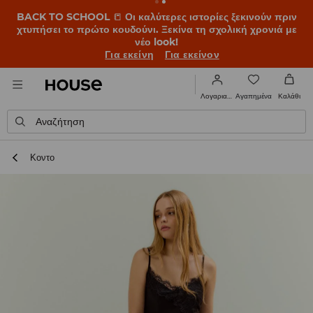
BACK TO SCHOOL
📒
Οι καλύτερες ιστορίες ξεκινούν πριν
χτυπήσει το πρώτο κουδούνι. Ξεκίνα τη σχολική χρονιά με
νέο look!
Για εκείνη
Για εκείνον
Αγαπημένα
Λογαριασμός
Καλάθι
Αναζήτηση
Κοντο