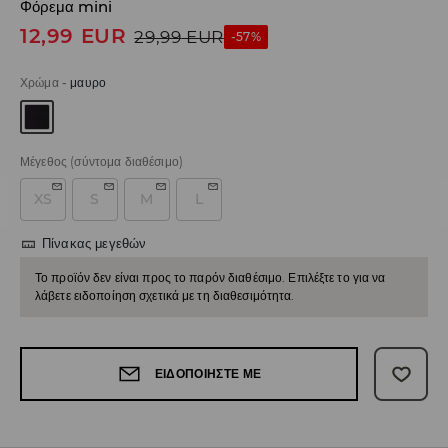
Φόρεμα mini
12,99
EUR
29,99
EUR
-57%
Χρώμα
-
μαυρο
Μέγεθος
(σύντομα διαθέσιμο)
XS
S
M
L
Πίνακας μεγεθών
Το προϊόν δεν είναι προς το παρόν διαθέσιμο. Επιλέξτε το για να
λάβετε ειδοποίηση σχετικά με τη διαθεσιμότητα.
ΕΙΔΟΠΟΙΉΣΤΕ ΜΕ