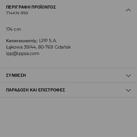
ΠΕΡΙΓΡΑΦΉ ΠΡΟΪΌΝΤΟΣ
714KN-99X
174 cm
Κατασκευαστής
:
LPP S.A.
Łąkowa 39/44, 80-769 Gdańsk
lpp@lppsa.com
ΣΎΝΘΕΣΗ
ΠΑΡΆΔΟΣΗ ΚΑΙ ΕΠΙΣΤΡΟΦΈΣ
95% ΠΟΛΥΕΣΤΕΡΑΣ, 5% ΕΛΑΣΤΑΝ
Πολιτική αποστολών
Δωρεάν αποστολή από 40 EUR | Δωρεάν επιστροφή