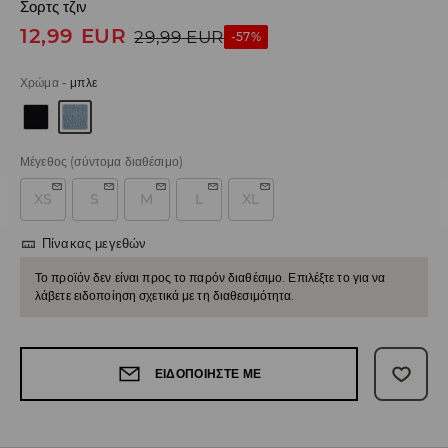
Σορτς τζιν
12,99
EUR
29,99
EUR
-57%
Χρώμα
-
μπλε
Μέγεθος
(σύντομα διαθέσιμο)
XS
S
M
L
XL
Πίνακας μεγεθών
Το προϊόν δεν είναι προς το παρόν διαθέσιμο. Επιλέξτε το για να
λάβετε ειδοποίηση σχετικά με τη διαθεσιμότητα.
ΕΙΔΟΠΟΙΉΣΤΕ ΜΕ