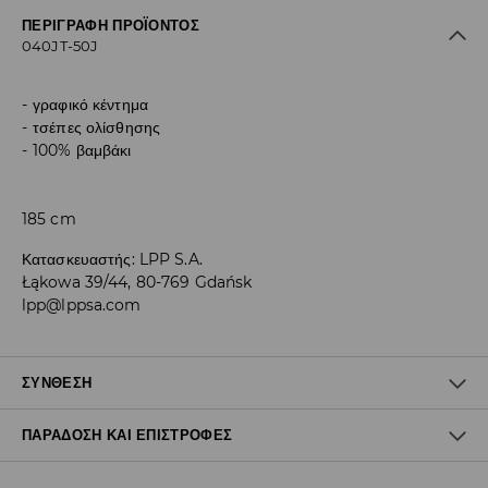
ΠΕΡΙΓΡΑΦΉ ΠΡΟΪΌΝΤΟΣ
040JT-50J
γραφικό κέντημα
τσέπες ολίσθησης
100% βαμβάκι
185 cm
Κατασκευαστής
:
LPP S.A.
Łąkowa 39/44, 80-769 Gdańsk
lpp@lppsa.com
ΣΎΝΘΕΣΗ
ΠΑΡΆΔΟΣΗ ΚΑΙ ΕΠΙΣΤΡΟΦΈΣ