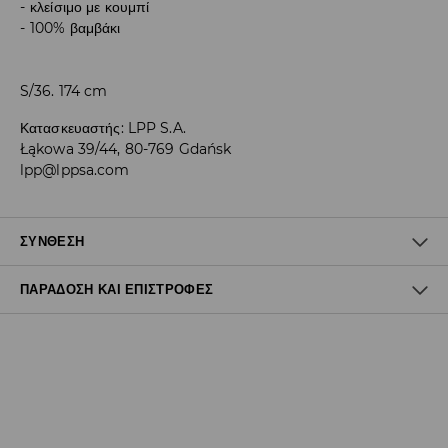
κλείσιμο με κουμπί
100% βαμβάκι
S/36. 174 cm
Κατασκευαστής
:
LPP S.A.
Łąkowa 39/44, 80-769 Gdańsk
lpp@lppsa.com
ΣΎΝΘΕΣΗ
ΠΑΡΆΔΟΣΗ ΚΑΙ ΕΠΙΣΤΡΟΦΈΣ
Πολιτική αποστολών
Δωρεάν αποστολή από 40 EUR | Δωρεάν επιστροφή