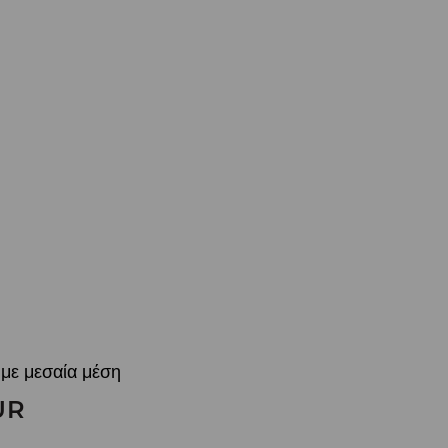
t με μεσαία μέση
UR