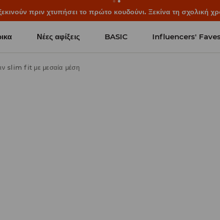
ξεκινούν πριν χτυπήσει το πρώτο κουδούνι. Ξεκίνα τη σχολική χρ
ικα
Νέες αφίξεις
BASIC
Influencers' Fave
ιν slim fit με μεσαία μέση