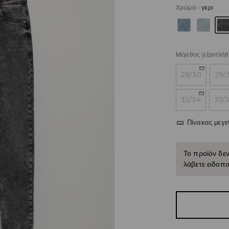
Χρώμα
-
γκρι
Μέγεθος
(εξαντλήθ
28/30
29/
32/34
33/
Πίνακας μεγ
Το προϊόν δεν
λάβετε ειδοπο