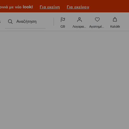
ονιά με νέο look!
Για εκείνη
Για εκείνον
s
Αναζήτηση
GR
Λογαριασμός
Αγαπημένα
Καλάθι