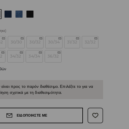
ηκε)
32
30/30
30/32
30/34
31/32
32/32
32
34/32
34/34
36/32
εθών
 είναι προς το παρόν διαθέσιμο. Επιλέξτε το για να
ίηση σχετικά με τη διαθεσιμότητα.
ΕΙΔΟΠΟΙΉΣΤΕ ΜΕ