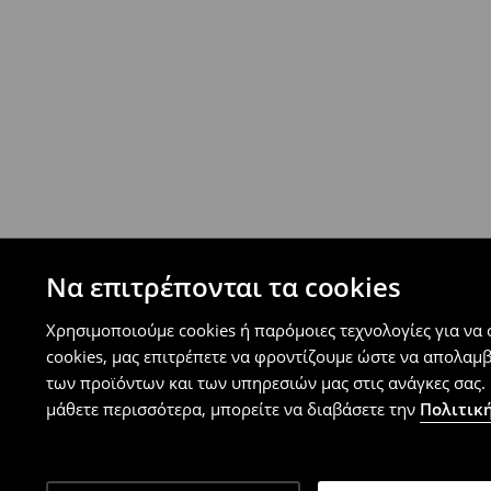
⟶
Ανακαλύψτε περισσότερες πληροφορίες
Πολιτική επιστροφών
Μπορείτε να επιστρέψετε τα προϊόντα δωρεάν
επιστροφής (δεν ισχύει για συγκεκριμένα αναβ
⟶
Λεπτομέρειες κανόνων επιστροφής
Να επιτρέπονται τα cookies
Χρησιμοποιούμε cookies ή παρόμοιες τεχνολογίες για να
cookies, μας επιτρέπετε να φροντίζουμε ώστε να απολαμ
των προϊόντων και των υπηρεσιών μας στις ανάγκες σας. 
μάθετε περισσότερα, μπορείτε να διαβάσετε την
Πολιτική