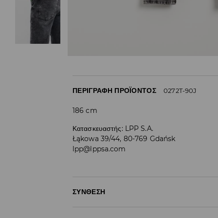
ΠΕΡΙΓΡΑΦΉ ΠΡΟΪΌΝΤΟΣ
0272T-90J
186 cm
Κατασκευαστής
:
LPP S.A.
Łąkowa 39/44, 80-769 Gdańsk
lpp@lppsa.com
ΣΎΝΘΕΣΗ