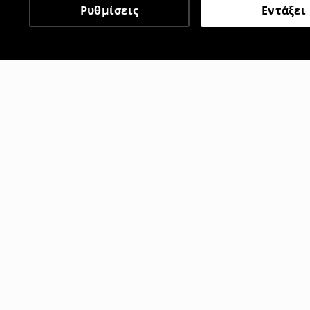
Ρυθμίσεις
Εντάξει
Άλλοι πελάτες επέλεξαν 
Τζιν baggy fit
Τζιν baggy f
12
,
99
EUR
12
,
99
EUR
39,99
EUR
3