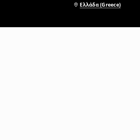
Ελλάδα (Greece)
Τζιν baggy fit
9
,
99
EUR
29,99
EUR