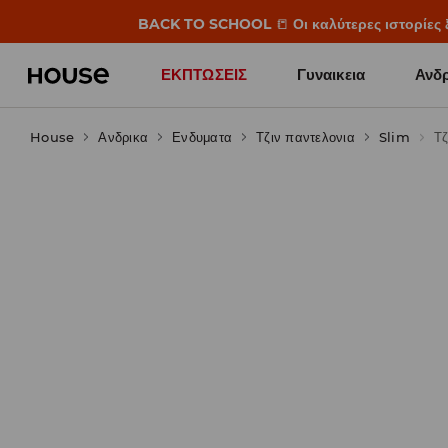
BACK TO SCHOOL
📒
Οι καλύτερες ιστορίες 
ΕΚΠΤΩΣΕΙΣ
Γυναικεια
Ανδρ
House
Ανδρικα
Ενδυματα
Τζιν παντελονια
Slim
Τζ