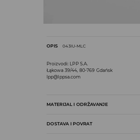
OPIS
043IU-MLC
Proizvodi
:
LPP S.A.
Łąkowa 39/44, 80-769 Gdańsk
lpp@lppsa.com
MATERIJAL I ODRŽAVANJE
95% PAMUK, 5% ELASTANSKO VLAKNO
DOSTAVA I POVRAT
Uvjeti dostave