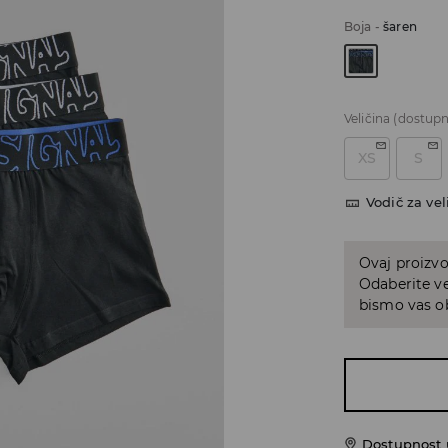
Boja
-
šaren
Veličina
(dostupn
XS
S
Vodič za vel
Ovaj proizvo
Odaberite ve
bismo vas ob
Dostupnost u