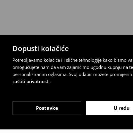
Proizvodi kupljeni u online trgovini mogu
od datuma isporuke. Proizvodi moraju biti
etikete, biti neoštećeni i ne smiju imati t
Povrat možete napraviti u bilo kojoj Hou
Republici Hrvatskoj ili putem obrasca do
gdje ćete odabrati metodu besplatnog po
⟶
Povrat i izmjene u E-Trgovini
Dopusti kolačiće
Potrebljavamo kolačiće ili slične tehnologije kako bismo 
omogućujete nam da vam zajamčimo ugodnu kupnju na temelj
personaliziranim oglasima. Svoj odabir možete promijeniti u
zaštiti privatnosti
.
Postavke
U redu