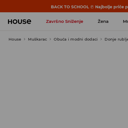
BACK TO SCHOOL
📒
Najbolje priče 
Završno Sniženje
Žena
M
House
Muškarac
Obuća i modni dodaci
Donje rublj