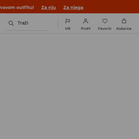
 novom outfitu!
Za nju
Za njega
Traži
HR
Profil
Favoriti
Košarica