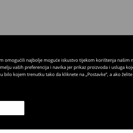
 biti vraćeni u roku od 30 dana
 u izvornom stanju, imati sve
ragove nošenja.
sebrand prodavaonici u
stupnog na našim stranicama,
vrata.
vam omogućili najbolje moguće iskustvo tijekom korištenja našim
u vaših preferencija i navika jer prikaz proizvoda i usluga k
 bilo kojem trenutku tako da kliknete na „Postavke”, a ako želite 