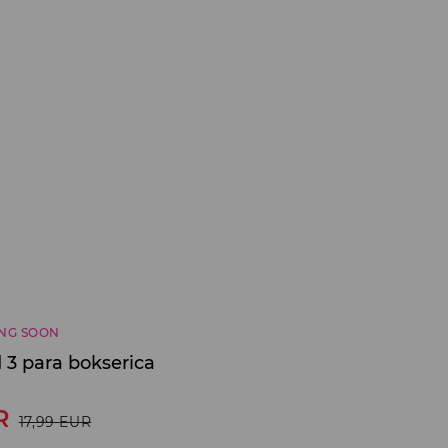
NG SOON
 3 para bokserica
R
17,99
EUR