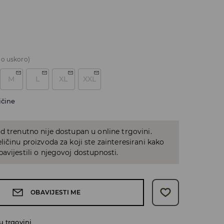
o uskoro)
M
L
XL
XXL
ičine
d trenutno nije dostupan u online trgovini.
ličinu proizvoda za koji ste zainteresirani kako
avijestili o njegovoj dostupnosti.
OBAVIJESTI ME
 trgovini