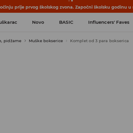
počinju prije prvog školskog zvona. Započni školsku godinu u
uškarac
Novo
BASIC
Influencers' Faves
e, pidžame
Muške bokserice
Komplet od 3 para bokserica