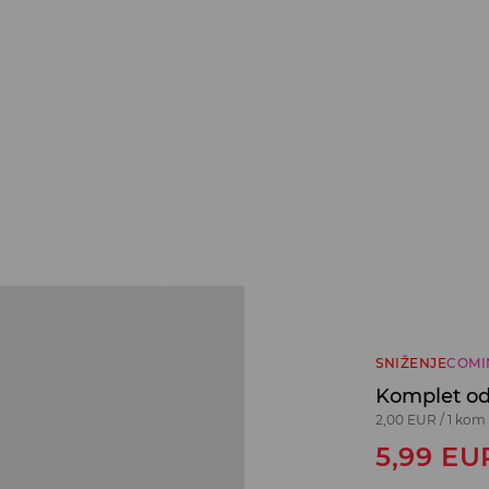
SNIŽENJE
COMI
Komplet od
2,00 EUR
/
1 kom
5,99
EU