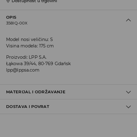
Dostupnost u trgovini
OPIS
358IQ-00X
Model nosi veličinu: S
Visina modela: 175 cm
Proizvodi
:
LPP S.A.
Łąkowa 39/44, 80-769 Gdańsk
lpp@lppsa.com
MATERIJAL I ODRŽAVANJE
DOSTAVA I POVRAT
Uvjeti dostave