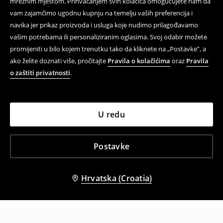
mrežnim mjestom. Prihvaćanjem svih kolačića omogućujete nam da
vam zajamčimo ugodnu kupnju na temelju vaših preferencija i
navika jer prikaz proizvoda i usluga koje nudimo prilagođavamo
vašim potrebama ili personaliziranim oglasima. Svoj odabir možete
promijeniti u bilo kojem trenutku tako da kliknete na „Postavke”, a
ako želite doznati više, pročitajte
Pravila o kolačićima
oraz
Pravila
o zaštiti privatnosti
.
U redu
Postavke
Hrvatska (Croatia)