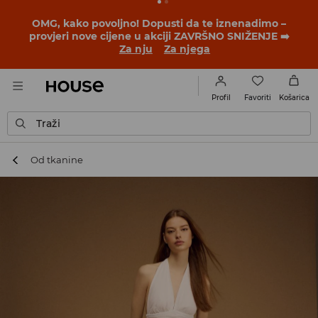
BACK TO SCHOOL
📒
Najbolje priče počinju prije prvog
školskog zvona. Započni školsku godinu u novom
outfitu!
Za nju
Za njega
Favoriti
Profil
Košarica
Traži
Od tkanine