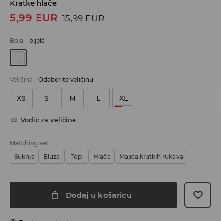
Kratke hlače
5,99
EUR
15,99
EUR
Boja
-
bijela
Veličina
-
Odaberite veličinu
XS
S
M
L
XL
Vodič za veličine
Matching set
Suknja
Bluza
Top
Hlača
Majica kratkih rukava
Dodaj u košaricu