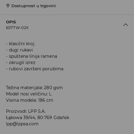
Dostupnost u trgovini
OPIS
6577W-02X
klasični kroj
dugi rukavi
spuštena linija ramena
okrugli izrez
rubovi završeni porubima
Težina materijala: 280 gsm
Model nosi veličinu: L
Visina modela: 186 cm
Proizvodi
:
LPP S.A.
Łąkowa 39/44, 80-769 Gdańsk
lpp@lppsa.com