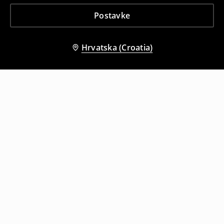
Postavke
Hrvatska (Croatia)
Drugi kupci su također odabrali