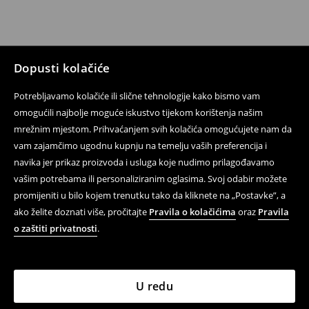
Dopusti kolačiće
Potrebljavamo kolačiće ili slične tehnologije kako bismo vam
omogućili najbolje moguće iskustvo tijekom korištenja našim
mrežnim mjestom. Prihvaćanjem svih kolačića omogućujete nam da
vam zajamčimo ugodnu kupnju na temelju vaših preferencija i
navika jer prikaz proizvoda i usluga koje nudimo prilagođavamo
vašim potrebama ili personaliziranim oglasima. Svoj odabir možete
promijeniti u bilo kojem trenutku tako da kliknete na „Postavke”, a
ako želite doznati više, pročitajte
Pravila o kolačićima
oraz
Pravila
o zaštiti privatnosti
.
U redu