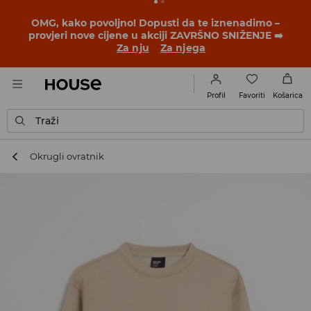
OMG, kako povoljno! Dopusti da te iznenadimo –
provjeri nove cijene u akciji ZAVRŠNO SNIŽENJE ➡️
Za nju
Za njega
Favoriti
Profil
Košarica
Traži
Okrugli ovratnik