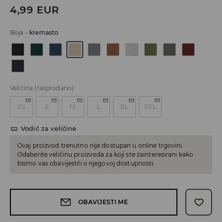
4,99
EUR
Boja
-
kremasto
Veličina
(rasprodano)
XS
S
M
L
XL
XXL
Vodič za veličine
Ovaj proizvod trenutno nije dostupan u online trgovini.
Odaberite veličinu proizvoda za koji ste zainteresirani kako
bismo vas obavijestili o njegovoj dostupnosti.
OBAVIJESTI ME