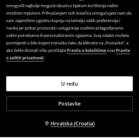
omogućili najbolje moguće iskustvo tijekom korištenja našim
mrežnim mjestom. Prihvaćanjem svih kolačića omogućujete nam da
vam zajamčimo ugodnu kupnju na temelju vaših preferencija i
navika jer prikaz proizvoda i usluga koje nudimo prilagođavamo
vašim potrebama ili personaliziranim oglasima. Svoj odabir možete
promijeniti u bilo kojem trenutku tako da kliknete na „Postavke”, a
ako želite doznati više, pročitajte
Pravila o kolačićima
oraz
Pravila
o zaštiti privatnosti
.
U redu
Postavke
Hrvatska (Croatia)