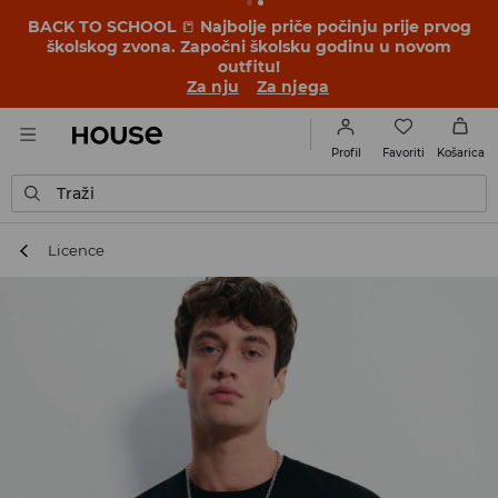
BACK TO SCHOOL
📒
Najbolje priče počinju prije prvog
školskog zvona. Započni školsku godinu u novom
outfitu!
Za nju
Za njega
Favoriti
Profil
Košarica
Traži
Licence