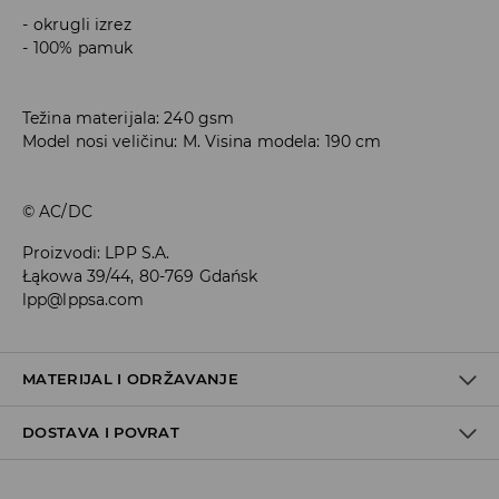
okrugli izrez
100% pamuk
Težina materijala: 240 gsm
Model nosi veličinu: M. Visina modela: 190 cm
© AC/DC
Proizvodi
:
LPP S.A.
Łąkowa 39/44, 80-769 Gdańsk
lpp@lppsa.com
MATERIJAL I ODRŽAVANJE
DOSTAVA I POVRAT
100% PAMUK
Uvjeti dostave