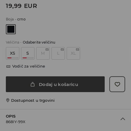
19,99
EUR
Boja
-
crno
Veličina
-
Odaberite veličinu
XS
S
M
L
XL
Vodič za veličine
Dodaj u košaricu
Dostupnost u trgovini
OPIS
868IY-99X