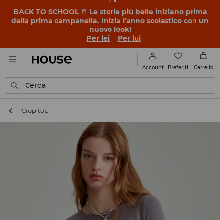
BACK TO SCHOOL
📒
Le storie più belle iniziano prima
della prima campanella. Inizia l'anno scolastico con un
nuovo look!
Per lei
Per lui
Preferiti
Account
Carrello
Cerca
Crop top