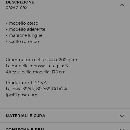
DESCRIZIONE
082AG-09X
modello corto
modello aderente
maniche lunghe
scollo rotondo
Grammatura del tessuto: 200 gsm
La modella indossa la taglia: S
Altezza della modella: 175 cm
Produttore
:
LPP S.A.
Łąkowa 39/44, 80-769 Gdańsk
lpp@lppsa.com
MATERIALI E CURA
CONSEGNA E RESI