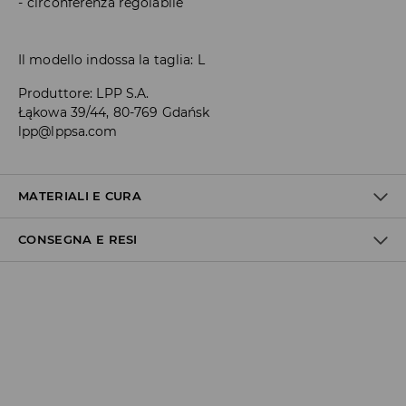
circonferenza regolabile
Il modello indossa la taglia: L
Produttore
:
LPP S.A.
Łąkowa 39/44, 80-769 Gdańsk
lpp@lppsa.com
MATERIALI E CURA
CONSEGNA E RESI
1° TESSUTO
:
100% POLIESTERE
Politica di spedizione
Consegna gratuita da 40 EUR | I resi gratuiti
Non effettuiamo consegne a San Marino e nella Città del
Vaticano.
Inoltre, il corriere GLS non effettua consegne in