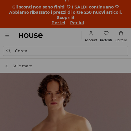
BACK TO SCHOOL 🎒 Le storie più belle iniziano prima
della prima campanella. Inizia l'anno scolastico con un
nuovo look!
Per lei
Per lui
Preferiti
Account
Carrello
Cerca
Stile mare