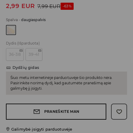
2,99
EUR
7,99
EUR
-63%
Spalva
-
daugiaspalvis
Dydis
(Išparduota)
36-38
39-41
Dydžių gidas
Šiuo metu internetinėje parduotuvėje šio produkto nėra.
Pasirinkite norimą dydį, kad gautumėte pranešimą apie
galimybę jį įsigyti.
PRANEŠKITE MAN
Galimybė įsigyti parduotuvėje