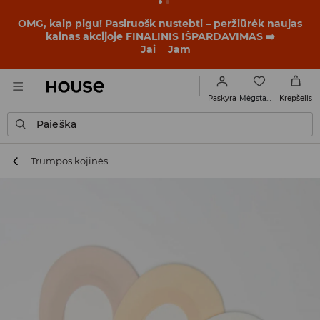
BACK TO SCHOOL
📒
Geriausios istorijos prasideda dar
prieš pirmąjį skambutį. Pradėk mokslo metus su nauju
įvaizdžiu!
Jai
Jam
Mėgstamiausi
Paskyra
Krepšelis
Paieška
Trumpos kojinės