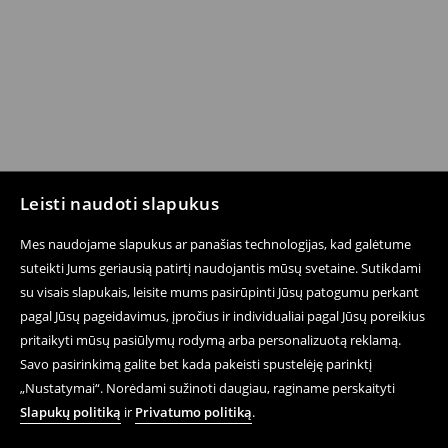
Leisti naudoti slapukus
Mes naudojame slapukus ar panašias technologijas, kad galėtume
suteikti Jums geriausią patirtį naudojantis mūsų svetaine. Sutikdami
su visais slapukais, leisite mums pasirūpinti Jūsų patogumu perkant
pagal Jūsų pageidavimus, įpročius ir individualiai pagal Jūsų poreikius
pritaikyti mūsų pasiūlymų rodymą arba personalizuotą reklamą.
Savo pasirinkimą galite bet kada pakeisti spustelėję parinktį
„Nustatymai“. Norėdami sužinoti daugiau, raginame perskaityti
Slapukų politiką
ir
Privatumo politiką
.