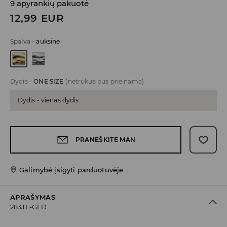
9 apyrankių pakuotė
12,99
EUR
Spalva
-
auksinė
Dydis
-
ONE SIZE
(netrukus bus prieinama)
Dydis - vienas dydis
PRANEŠKITE MAN
Galimybė įsigyti parduotuvėje
APRAŠYMAS
283JL-GLD