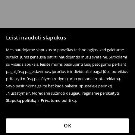
Leisti naudoti slapukus
Mes naudojame slapukus ar panašias technologijas, kad galėtume
suteikti Jums geriausią patirtį naudojantis mūsų svetaine. Sutikdami
su visais slapukais, leisite mums pasirūpinti Jūsų patogumu perkant
pagal Jūsų pageidavimus, įpročius ir individualiai pagal Jūsų poreikius
pritaikyti mūsų pasiūlymų rodymą arba personalizuotą reklamą.
Savo pasirinkimą galite bet kada pakeisti spustelėję parinktį
„Nustatymai“. Norėdami sužinoti daugiau, raginame perskaityti
Slapukų politiką
ir
Privatumo politiką
.
OK