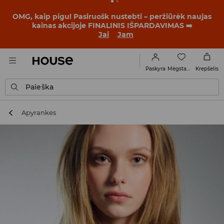
BACK TO SCHOOL
📒
Geriausios istorijos prasideda dar
prieš pirmąjį skambutį. Pradėk mokslo metus su nauju
įvaizdžiu!
Jai
Jam
Mėgstamiausi
Paskyra
Krepšelis
Paieška
Apyrankės