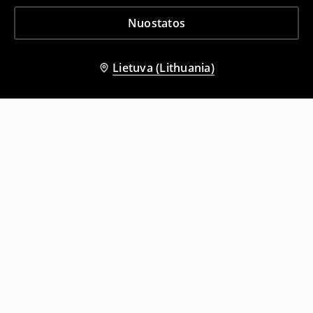
Nuostatos
Lietuva (Lithuania)
Kiti klientai taip pat pasirinko