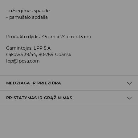
užsegimas spaude
pamušalo apdaila
Produkto dydis: 45 cm x 24 cm x 13 cm
Gamintojas
:
LPP S.A.
Łąkowa 39/44, 80-769 Gdańsk
lpp@lppsa.com
MEDŽIAGA IR PRIEŽIŪRA
PRISTATYMAS IR GRĄŽINIMAS
Medžiaga I
:
100% POLIURETANINIS PLUOŠTAS
Medžiaga II
:
100% POLIESTERIS
Prekių pristatymo politika
SKALBTI NEGALIMA
Atsiėmimas parduotuvėje
BALINTI NEGALIMA
(2–8 darbo dienos nuo išsiuntimo)
0,00 EUR
/ Online (PayU, PayPal, Google Pay, Trustly)