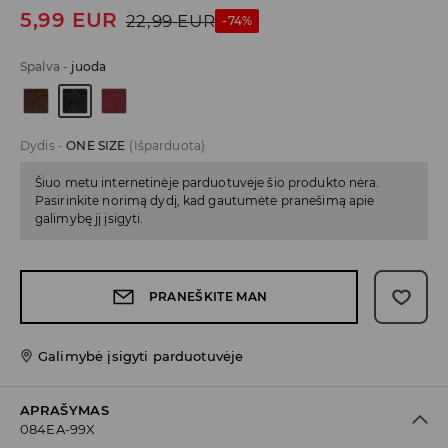
5,99
EUR
22,99
EUR
-74%
Spalva
-
juoda
Dydis
-
ONE SIZE
(Išparduota)
Šiuo metu internetinėje parduotuvėje šio produkto nėra.
Pasirinkite norimą dydį, kad gautumėte pranešimą apie
galimybę jį įsigyti.
PRANEŠKITE MAN
Galimybė įsigyti parduotuvėje
APRAŠYMAS
084EA-99X