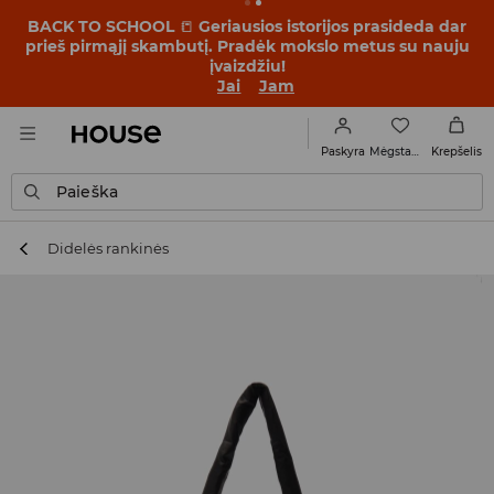
BACK TO SCHOOL
📒
Geriausios istorijos prasideda dar
prieš pirmąjį skambutį. Pradėk mokslo metus su nauju
įvaizdžiu!
Jai
Jam
Mėgstamiausi
Paskyra
Krepšelis
Paieška
Didelės rankinės