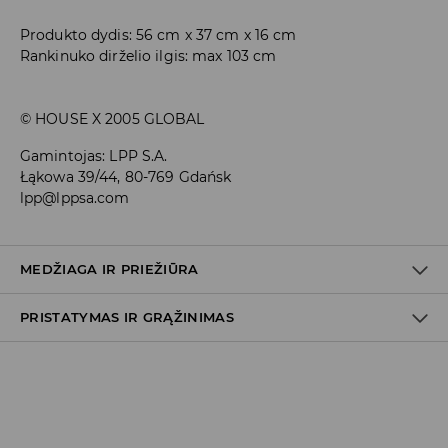
Produkto dydis: 56 cm x 37 cm x 16 cm
Rankinuko dirželio ilgis: max 103 cm
© HOUSE X 2005 GLOBAL
Gamintojas
:
LPP S.A.
Łąkowa 39/44, 80-769 Gdańsk
lpp@lppsa.com
MEDŽIAGA IR PRIEŽIŪRA
PRISTATYMAS IR GRĄŽINIMAS
Medžiaga I
:
100% POLIESTERIS
Medžiaga II
:
100% POLIESTERIS
Prekių pristatymo politika
SKALBTI NEGALIMA
Atsiėmimas parduotuvėje
BALINTI NEGALIMA
(2–8 darbo dienos nuo išsiuntimo)
0,00 EUR
/ Online (PayU, PayPal, Google Pay, Trustly)