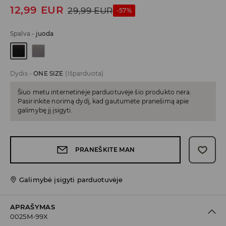
12,99
EUR
29,99
EUR
-57%
Spalva
-
juoda
Dydis
-
ONE SIZE
(Išparduota)
Šiuo metu internetinėje parduotuvėje šio produkto nėra.
Pasirinkite norimą dydį, kad gautumėte pranešimą apie
galimybę jį įsigyti.
PRANEŠKITE MAN
Galimybė įsigyti parduotuvėje
APRAŠYMAS
0025M-99X