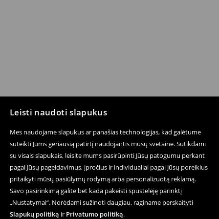
Leisti naudoti slapukus
Mes naudojame slapukus ar panašias technologijas, kad galėtume
suteikti Jums geriausią patirtį naudojantis mūsų svetaine. Sutikdami
su visais slapukais, leisite mums pasirūpinti Jūsų patogumu perkant
pagal Jūsų pageidavimus, įpročius ir individualiai pagal Jūsų poreikius
pritaikyti mūsų pasiūlymų rodymą arba personalizuotą reklamą.
Savo pasirinkimą galite bet kada pakeisti spustelėję parinktį
„Nustatymai“. Norėdami sužinoti daugiau, raginame perskaityti
Slapukų politiką
ir
Privatumo politiką
.