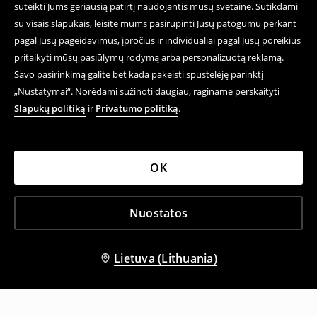
suteikti Jums geriausią patirtį naudojantis mūsų svetaine. Sutikdami
su visais slapukais, leisite mums pasirūpinti Jūsų patogumu perkant
pagal Jūsų pageidavimus, įpročius ir individualiai pagal Jūsų poreikius
pritaikyti mūsų pasiūlymų rodymą arba personalizuotą reklamą.
Savo pasirinkimą galite bet kada pakeisti spustelėję parinktį
„Nustatymai“. Norėdami sužinoti daugiau, raginame perskaityti
Slapukų politiką
ir
Privatumo politiką
.
OK
Nuostatos
Lietuva (Lithuania)