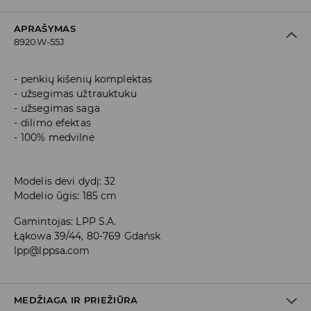
APRAŠYMAS
8920W-55J
penkių kišenių komplektas
užsegimas užtrauktuku
užsegimas saga
dilimo efektas
100% medvilnė
Modelis dėvi dydį: 32
Modelio ūgis: 185 cm
Gamintojas
:
LPP S.A.
Łąkowa 39/44, 80-769 Gdańsk
lpp@lppsa.com
MEDŽIAGA IR PRIEŽIŪRA