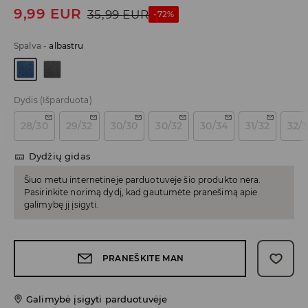
9,99
EUR
35,99
EUR
-72%
Spalva
-
albastru
Dydis
(Išparduota)
28/30
29/32
30/30
30/32
30/34
31/32
32/
Dydžių gidas
Šiuo metu internetinėje parduotuvėje šio produkto nėra.
Pasirinkite norimą dydį, kad gautumėte pranešimą apie
galimybę jį įsigyti.
PRANEŠKITE MAN
Galimybė įsigyti parduotuvėje