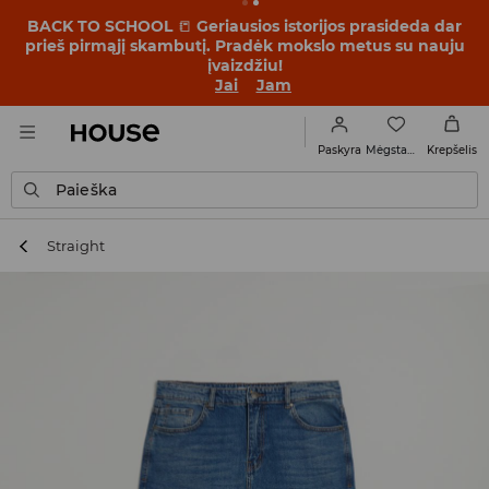
BACK TO SCHOOL
📒
Geriausios istorijos prasideda dar
prieš pirmąjį skambutį. Pradėk mokslo metus su nauju
įvaizdžiu!
Jai
Jam
Mėgstamiausi
Paskyra
Krepšelis
Paieška
Straight