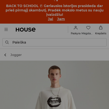
BACK TO SCHOOL
📒
Geriausios istorijos prasideda dar
prieš pirmąjį skambutį. Pradėk mokslo metus su nauju
įvaizdžiu!
Jai
Jam
Mėgstamiausi
Paskyra
Krepšelis
Paieška
Jogger