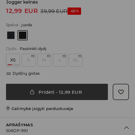
Jogger kelnės
12,99
EUR
39,99
EUR
-68%
Spalva
-
juoda
Dydis
-
Pasirinkti dydį
XS
S
M
L
XL
Dydžių gidas
Pridėti
-
12,99
EUR
Galimybė įsigyti parduotuvėje
APRAŠYMAS
506DP-99J