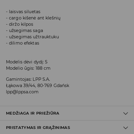
laisvas siluetas
cargo kišenė ant klešnių
diržo kilpos
užsegimas saga
užsegimas užtrauktuku
dilimo efektas
Modelis dėvi dydį: S
Modelio ūgis: 188 cm
Gamintojas
:
LPP S.A.
Łąkowa 39/44, 80-769 Gdańsk
lpp@lppsa.com
MEDŽIAGA IR PRIEŽIŪRA
PRISTATYMAS IR GRĄŽINIMAS
Medžiaga I
:
100% MEDVILNĖ