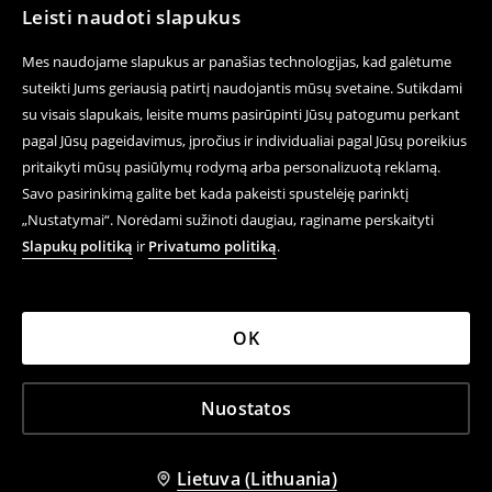
Leisti naudoti slapukus
Mes naudojame slapukus ar panašias technologijas, kad galėtume
suteikti Jums geriausią patirtį naudojantis mūsų svetaine. Sutikdami
su visais slapukais, leisite mums pasirūpinti Jūsų patogumu perkant
pagal Jūsų pageidavimus, įpročius ir individualiai pagal Jūsų poreikius
pritaikyti mūsų pasiūlymų rodymą arba personalizuotą reklamą.
Savo pasirinkimą galite bet kada pakeisti spustelėję parinktį
„Nustatymai“. Norėdami sužinoti daugiau, raginame perskaityti
Slapukų politiką
ir
Privatumo politiką
.
OK
Nuostatos
Lietuva (Lithuania)