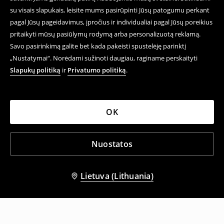
su visais slapukais, leisite mums pasirūpinti Jūsų patogumu perkant
pagal Jūsų pageidavimus, įpročius ir individualiai pagal Jūsų poreikius
pritaikyti mūsų pasiūlymų rodymą arba personalizuotą reklamą.
Savo pasirinkimą galite bet kada pakeisti spustelėję parinktį
„Nustatymai“. Norėdami sužinoti daugiau, raginame perskaityti
Slapukų politiką
ir
Privatumo politiką
.
OK
Nuostatos
Lietuva (Lithuania)