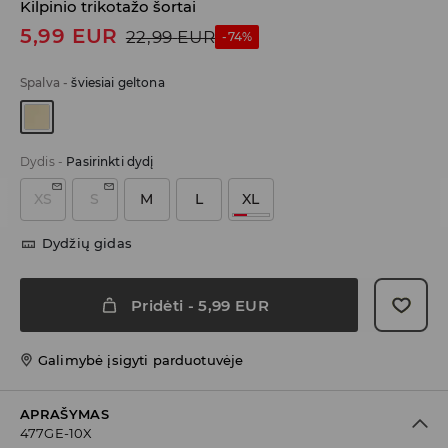
Kilpinio trikotažo šortai
5,99
EUR
22,99
EUR
-74%
Spalva
-
šviesiai geltona
Dydis
-
Pasirinkti dydį
XS
S
M
L
XL
Dydžių gidas
Pridėti
-
5,99
EUR
Galimybė įsigyti parduotuvėje
APRAŠYMAS
477GE-10X