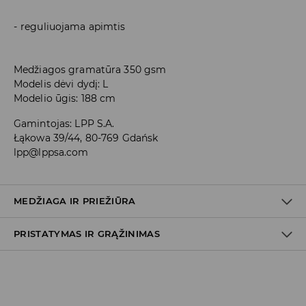
reguliuojama apimtis
Medžiagos gramatūra 350 gsm
Modelis dėvi dydį: L
Modelio ūgis: 188 cm
Gamintojas
:
LPP S.A.
Łąkowa 39/44, 80-769 Gdańsk
lpp@lppsa.com
MEDŽIAGA IR PRIEŽIŪRA
PRISTATYMAS IR GRĄŽINIMAS
Medžiaga I
:
60% MEDVILNĖ, 40% POLIESTERIS
SKALBTI SKALBYKLĖJE NE AUKŠTESNĖJE KAIP 30° C TEMP.
Prekių pristatymo politika
BALINTI NEGALIMA
Atsiėmimas parduotuvėje
(2–8 darbo dienos nuo išsiuntimo)