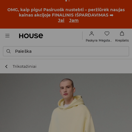
OMG, kaip pigu! Pasiruošk nustebti – peržiūrėk naujas
kainas akcijoje FINALINIS IŠPARDAVIMAS ➡️
Jai
Jam
Mėgstamiausi
Paskyra
Krepšelis
Paieška
Trikotažiniai