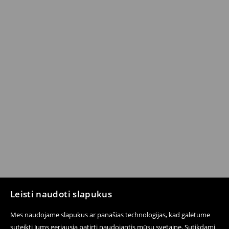
Leisti naudoti slapukus
Mes naudojame slapukus ar panašias technologijas, kad galėtume
suteikti Jums geriausią patirtį naudojantis mūsų svetaine. Sutikdami