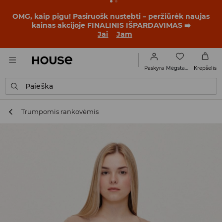
OMG, kaip pigu! Pasiruošk nustebti – peržiūrėk naujas
kainas akcijoje FINALINIS IŠPARDAVIMAS ➡️
Jai
Jam
Mėgstamiausi
Paskyra
Krepšelis
Paieška
Trumpomis rankovėmis