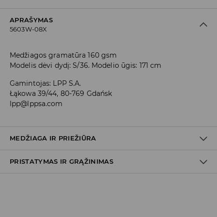
APRAŠYMAS
5603W-08X
Medžiagos gramatūra 160 gsm
Modelis dėvi dydį: S/36. Modelio ūgis: 171 cm
Gamintojas
:
LPP S.A.
Łąkowa 39/44, 80-769 Gdańsk
lpp@lppsa.com
MEDŽIAGA IR PRIEŽIŪRA
PRISTATYMAS IR GRĄŽINIMAS
Medžiaga I
:
100% MEDVILNĖ
SKALBTI SKALBYKLĖJE NE AUKŠTESNĖJE KAIP 30° C -
Prekių pristatymo politika
TEMP. ŠVELNUS SKALBIMAS.
BALINTI NEGALIMA
Atsiėmimas parduotuvėje
(2–8 darbo dienos nuo išsiuntimo)