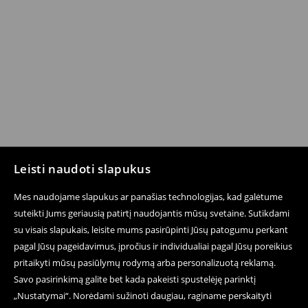
Leisti naudoti slapukus
Mes naudojame slapukus ar panašias technologijas, kad galėtume
suteikti Jums geriausią patirtį naudojantis mūsų svetaine. Sutikdami
su visais slapukais, leisite mums pasirūpinti Jūsų patogumu perkant
pagal Jūsų pageidavimus, įpročius ir individualiai pagal Jūsų poreikius
pritaikyti mūsų pasiūlymų rodymą arba personalizuotą reklamą.
Savo pasirinkimą galite bet kada pakeisti spustelėję parinktį
„Nustatymai“. Norėdami sužinoti daugiau, raginame perskaityti