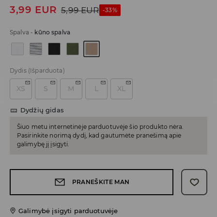
3,99
EUR
5,99
EUR
-33%
Spalva
-
kūno spalva
Dydis
(Išparduota)
XS
S
M
L
XL
Dydžių gidas
Šiuo metu internetinėje parduotuvėje šio produkto nėra.
Pasirinkite norimą dydį, kad gautumėte pranešimą apie
galimybę jį įsigyti.
PRANEŠKITE MAN
Galimybė įsigyti parduotuvėje