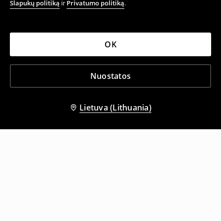
Slapukų politiką
ir
Privatumo politiką
.
OK
Nuostatos
Lietuva (Lithuania)