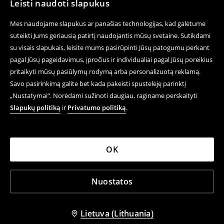
Leisti naudoti slapukus
Mes naudojame slapukus ar panašias technologijas, kad galėtume
suteikti Jums geriausią patirtį naudojantis mūsų svetaine. Sutikdami
su visais slapukais, leisite mums pasirūpinti Jūsų patogumu perkant
pagal Jūsų pageidavimus, įpročius ir individualiai pagal Jūsų poreikius
pritaikyti mūsų pasiūlymų rodymą arba personalizuotą reklamą.
Savo pasirinkimą galite bet kada pakeisti spustelėję parinktį
„Nustatymai“. Norėdami sužinoti daugiau, raginame perskaityti
Slapukų politiką
ir
Privatumo politiką
.
OK
Nuostatos
Lietuva (Lithuania)