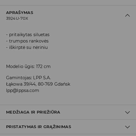
APRAŠYMAS
3924U-70X
pritaikytas siluetas
trumpos rankovės
iškirptė su nėriniu
Modelio ūgis: 172 cm
Gamintojas
:
LPP S.A.
Łąkowa 39/44, 80-769 Gdańsk
lpp@lppsa.com
MEDŽIAGA IR PRIEŽIŪRA
PRISTATYMAS IR GRĄŽINIMAS
Medžiaga I
:
92% POLIAMIDINIS PLUOŠTAS, 8% ELASTANAS
Medžiaga II
:
100% POLIESTERIS