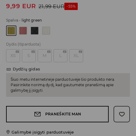
9,99
EUR
21,99
EUR
-55%
Spalva
-
light green
Dydis
(Išparduota)
XS
S
M
L
XL
Dydžių gidas
Šiuo metu internetinėje parduotuvėje šio produkto nėra.
Pasirinkite norimą dydį, kad gautumėte pranešimą apie
galimybę jį įsigyti.
PRANEŠKITE MAN
Galimybė įsigyti parduotuvėje