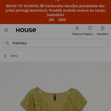
BACK TO SCHOOL 🎒 Geriausios istorijos prasideda dar
prieš pirmąjį skambutį. Pradėk mokslo metus su nauju
įvaizdžiu!
Jai
Jam
Mėgstamiausi
Paskyra
Krepšelis
Paieška
Mini