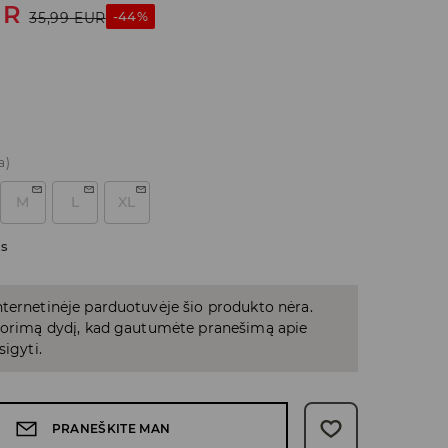
UR
-44%
35,99
EUR
a)
M
L
XL
as
ternetinėje parduotuvėje šio produkto nėra.
 norimą dydį, kad gautumėte pranešimą apie
sigyti.
PRANEŠKITE MAN