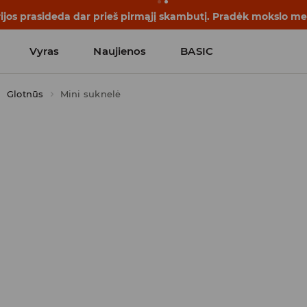
rijos prasideda dar prieš pirmąjį skambutį. Pradėk mokslo me
Vyras
Naujienos
BASIC
Glotnūs
Mini suknelė