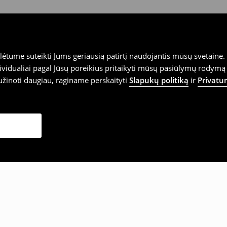
tume suteikti Jums geriausią patirtį naudojantis mūsų svetaine. S
vidualiai pagal Jūsų poreikius pritaikyti mūsų pasiūlymų rodymą 
užinoti daugiau, raginame perskaityti
Slapukų politiką
ir
Privatu