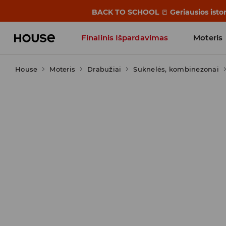
BACK TO SCHOOL
📒
Geriausios isto
Finalinis Išpardavimas
Moteris
House
Moteris
Influencers' Faves
Drabužiai
Suknelės, kombinezonai