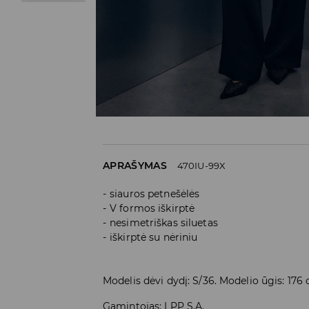
APRAŠYMAS
470IU-99X
siauros petnešėlės
V formos iškirptė
nesimetriškas siluetas
iškirptė su nėriniu
Modelis dėvi dydį: S/36. Modelio ūgis: 176
Gamintojas
:
LPP S.A.