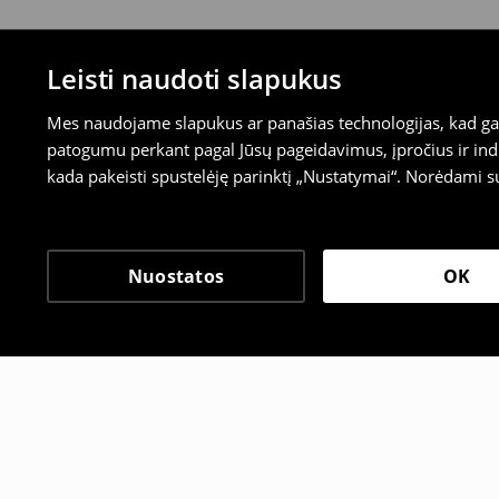
Leisti naudoti slapukus
Mes naudojame slapukus ar panašias technologijas, kad galė
patogumu perkant pagal Jūsų pageidavimus, įpročius ir indi
kada pakeisti spustelėję parinktį „Nustatymai“. Norėdami s
Nuostatos
OK