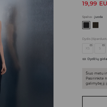
19,99
E
Spalva
-
juoda
Dydis
(Išparduot
XS
S
Dydžių gid
Šiuo metu in
Pasirinkite
galimybę jį į