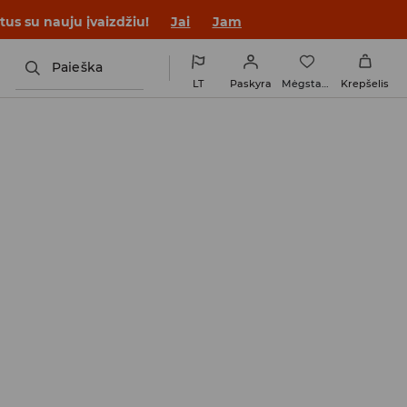
tus su nauju įvaizdžiu!
Jai
Jam
Paieška
LT
Paskyra
Mėgstamiausi
Krepšelis