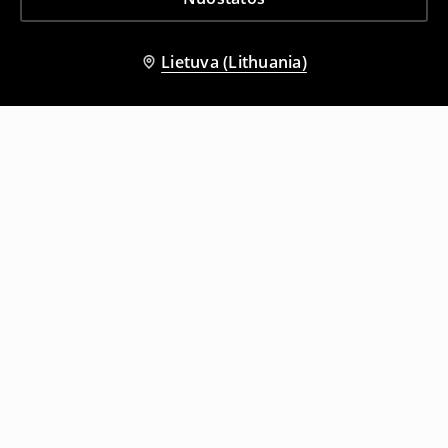
Lietuva (Lithuania)
Kiti klientai taip pat pasirinko