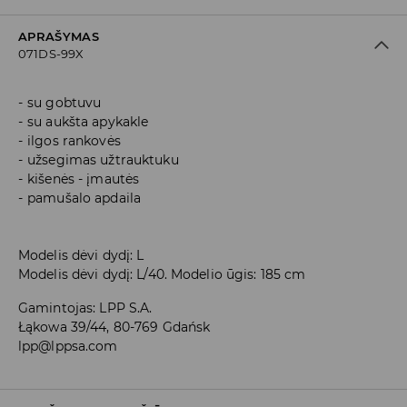
APRAŠYMAS
071DS-99X
su gobtuvu
su aukšta apykakle
ilgos rankovės
užsegimas užtrauktuku
kišenės - įmautės
pamušalo apdaila
Modelis dėvi dydį: L
Modelis dėvi dydį: L/40. Modelio ūgis: 185 cm
Gamintojas
:
LPP S.A.
Łąkowa 39/44, 80-769 Gdańsk
lpp@lppsa.com