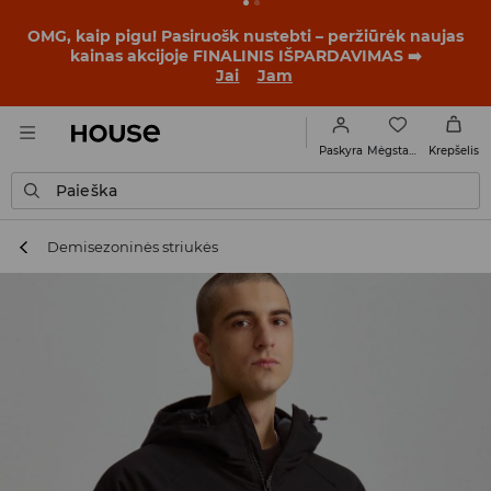
BACK TO SCHOOL
📒
Geriausios istorijos prasideda dar
prieš pirmąjį skambutį. Pradėk mokslo metus su nauju
įvaizdžiu!
Jai
Jam
Mėgstamiausi
Paskyra
Krepšelis
Paieška
Demisezoninės striukės