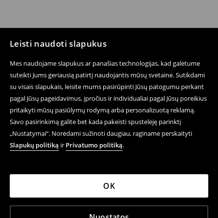
Leisti naudoti slapukus
Mes naudojame slapukus ar panašias technologijas, kad galėtume
suteikti Jums geriausią patirtį naudojantis mūsų svetaine. Sutikdami
su visais slapukais, leisite mums pasirūpinti Jūsų patogumu perkant
pagal Jūsų pageidavimus, įpročius ir individualiai pagal Jūsų poreikius
pritaikyti mūsų pasiūlymų rodymą arba personalizuotą reklamą.
Savo pasirinkimą galite bet kada pakeisti spustelėję parinktį
„Nustatymai“. Norėdami sužinoti daugiau, raginame perskaityti
Slapukų politiką
ir
Privatumo politiką
.
OK
Nuostatos