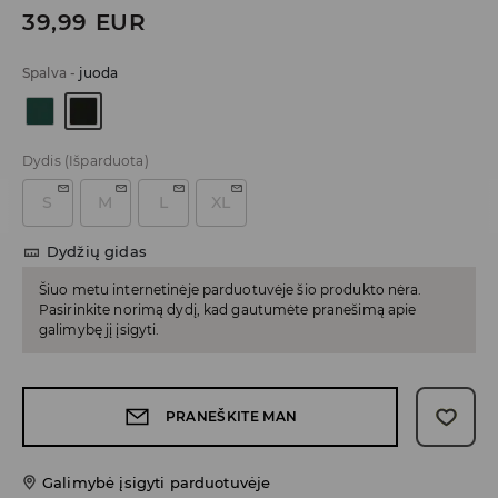
39,99
EUR
Spalva
-
juoda
Dydis
(Išparduota)
S
M
L
XL
Dydžių gidas
Šiuo metu internetinėje parduotuvėje šio produkto nėra.
Pasirinkite norimą dydį, kad gautumėte pranešimą apie
galimybę jį įsigyti.
PRANEŠKITE MAN
Galimybė įsigyti parduotuvėje