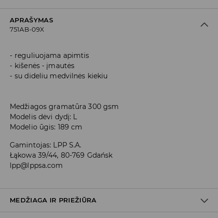
APRAŠYMAS
751AB-09X
reguliuojama apimtis
kišenės - įmautės
su dideliu medvilnės kiekiu
Medžiagos gramatūra 300 gsm
Modelis dėvi dydį: L
Modelio ūgis: 189 cm
Gamintojas
:
LPP S.A.
Łąkowa 39/44, 80-769 Gdańsk
lpp@lppsa.com
MEDŽIAGA IR PRIEŽIŪRA