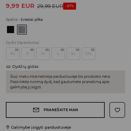
9,99
EUR
29,99
EUR
-67%
Spalva
-
šviesiai pilka
Dydis
(Išparduota)
XS
S
M
L
XL
XXL
Dydžių gidas
Šiuo metu internetinėje parduotuvėje šio produkto nėra.
Pasirinkite norimą dydį, kad gautumėte pranešimą apie
galimybę jį įsigyti.
PRANEŠKITE MAN
Galimybė įsigyti parduotuvėje