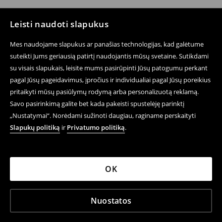
Leisti naudoti slapukus
Mes naudojame slapukus ar panašias technologijas, kad galėtume
suteikti Jums geriausią patirtį naudojantis mūsų svetaine. Sutikdami
su visais slapukais, leisite mums pasirūpinti Jūsų patogumu perkant
pagal Jūsų pageidavimus, įpročius ir individualiai pagal Jūsų poreikius
pritaikyti mūsų pasiūlymų rodymą arba personalizuotą reklamą.
Savo pasirinkimą galite bet kada pakeisti spustelėję parinktį
„Nustatymai“. Norėdami sužinoti daugiau, raginame perskaityti
Slapukų politiką
ir
Privatumo politiką
.
OK
Nuostatos