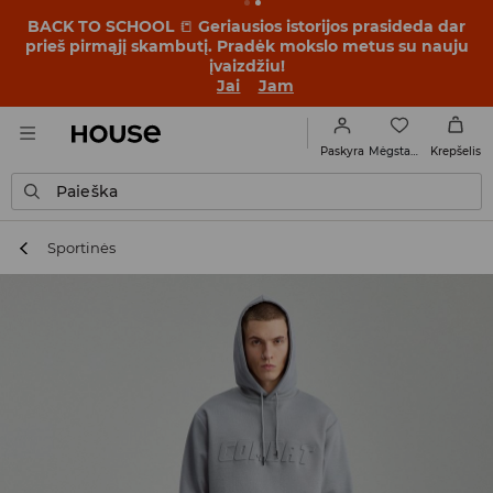
BACK TO SCHOOL
📒
Geriausios istorijos prasideda dar
prieš pirmąjį skambutį. Pradėk mokslo metus su nauju
įvaizdžiu!
Jai
Jam
Mėgstamiausi
Paskyra
Krepšelis
Paieška
Sportinės